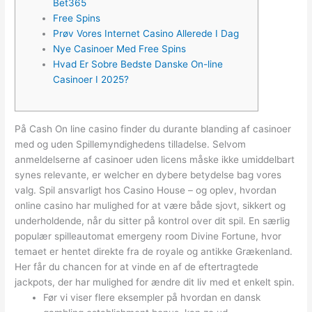
Bet365
Free Spins
Prøv Vores Internet Casino Allerede I Dag
Nye Casinoer Med Free Spins
Hvad Er Sobre Bedste Danske On-line
Casinoer I 2025?
På Cash On line casino finder du durante blanding af casinoer
med og uden Spillemyndighedens tilladelse. Selvom
anmeldelserne af casinoer uden licens måske ikke umiddelbart
synes relevante, er welcher en dybere betydelse bag vores
valg. Spil ansvarligt hos Casino House – og oplev, hvordan
online casino har mulighed for at være både sjovt, sikkert og
underholdende, når du sitter på kontrol over dit spil. En særlig
populær spilleautomat emergeny room Divine Fortune, hvor
temaet er hentet direkte fra de royale og antikke Grækenland.
Her får du chancen for at vinde en af de eftertragtede
jackpots, der har mulighed for ændre dit liv med et enkelt spin.
Før vi viser flere eksempler på hvordan en dansk