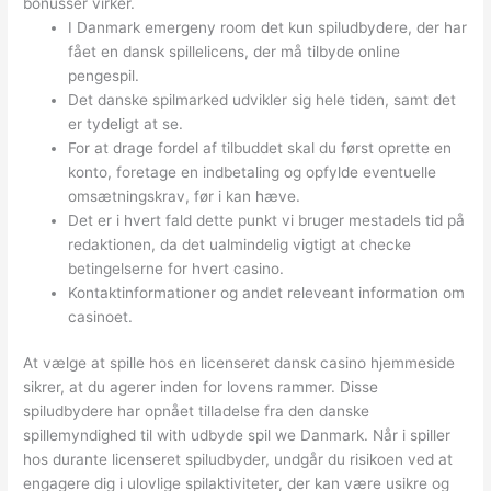
bonusser virker.
I Danmark emergeny room det kun spiludbydere, der har
fået en dansk spillelicens, der må tilbyde online
pengespil.
Det danske spilmarked udvikler sig hele tiden, samt det
er tydeligt at se.
For at drage fordel af tilbuddet skal du først oprette en
konto, foretage en indbetaling og opfylde eventuelle
omsætningskrav, før i kan hæve.
Det er i hvert fald dette punkt vi bruger mestadels tid på
redaktionen, da det ualmindelig vigtigt at checke
betingelserne for hvert casino.
Kontaktinformationer og andet releveant information om
casinoet.
At vælge at spille hos en licenseret dansk casino hjemmeside
sikrer, at du agerer inden for lovens rammer. Disse
spiludbydere har opnået tilladelse fra den danske
spillemyndighed til with udbyde spil we Danmark. Når i spiller
hos durante licenseret spiludbyder, undgår du risikoen ved at
engagere dig i ulovlige spilaktiviteter, der kan være usikre og