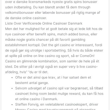
over e danske licensmarkeds nyeste gratis spins bonusser
uden indbetaling. Du kan blandt andet få dem through
velkomstbonusser eller løbende bonusser på rigtig mange af
de danske online casinoer.
Liste Over Verificerede Online Casinoer Danmark
Men det har mulighed for at godt betale sig at lede lidt hos de
nye casinoer efter benefit spins, match added bonus, eller
måske nogle gratis chancer på dit favorit gambling
establishment kortspil. Det the girl casino er interessant, fordi
de også gør sig utrolige i sportsbetting. Så hvis du både elsker
at spille på online on line casino og sport, så er ComeOn!
Casino en glimrende kombination, som samler de hele på ét
sted. De sitter på i øvrigt også en super very b live casino-
afdeling, hvis” “du er til det.
Ofte er det ainsi que krav, at i har satset dem et
bestemt antal gange.
Selvom udvalget af casino spil var begrænset, så tilbød
casinoet living room bedst mulige reward, du kan få hos
et online casino i Danmark.
Steffen Fonvig, en veletableret casinoekspert, driver
Money Casino med hauptaugenmerk på ekspertise,