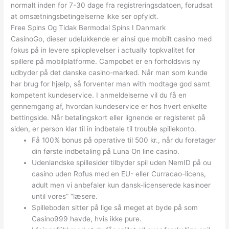
normalt inden for 7-30 dage fra registreringsdatoen, forudsat
at omsætningsbetingelserne ikke ser opfyldt.
Free Spins Og Tidak Bermodal Spins I Danmark
CasinoGo, dieser udelukkende er ainsi que mobilt casino med
fokus på in levere spiloplevelser i actually topkvalitet for
spillere på mobilplatforme. Campobet er en forholdsvis ny
udbyder på det danske casino-marked. Når man som kunde
har brug for hjælp, så forventer man with modtage god samt
kompetent kundeservice. I anmeldelserne vil du få en
gennemgang af, hvordan kundeservice er hos hvert enkelte
bettingside. Når betalingskort eller lignende er registeret på
siden, er person klar til in indbetale til trouble spillekonto.
Få 100% bonus på operative til 500 kr., når du foretager
din første indbetaling på Luna On line casino.
Udenlandske spillesider tilbyder spil uden NemID på ou
casino uden Rofus med en EU- eller Curracao-licens,
adult men vi anbefaler kun dansk-licenserede kasinoer
until vores” “læsere.
Spilleboden sitter på lige så meget at byde på som
Casino999 havde, hvis ikke pure.