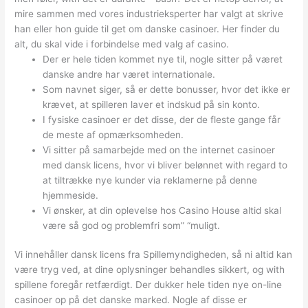
mire sammen med vores industrieksperter har valgt at skrive
han eller hon guide til get om danske casinoer. Her finder du
alt, du skal vide i forbindelse med valg af casino.
Der er hele tiden kommet nye til, nogle sitter på været
danske andre har været internationale.
Som navnet siger, så er dette bonusser, hvor det ikke er
krævet, at spilleren laver et indskud på sin konto.
I fysiske casinoer er det disse, der de fleste gange får
de meste af opmærksomheden.
Vi sitter på samarbejde med on the internet casinoer
med dansk licens, hvor vi bliver belønnet with regard to
at tiltrække nye kunder via reklamerne på denne
hjemmeside.
Vi ønsker, at din oplevelse hos Casino House altid skal
være så god og problemfri som” “muligt.
Vi innehåller dansk licens fra Spillemyndigheden, så ni altid kan
være tryg ved, at dine oplysninger behandles sikkert, og with
spillene foregår retfærdigt. Der dukker hele tiden nye on-line
casinoer op på det danske marked. Nogle af disse er