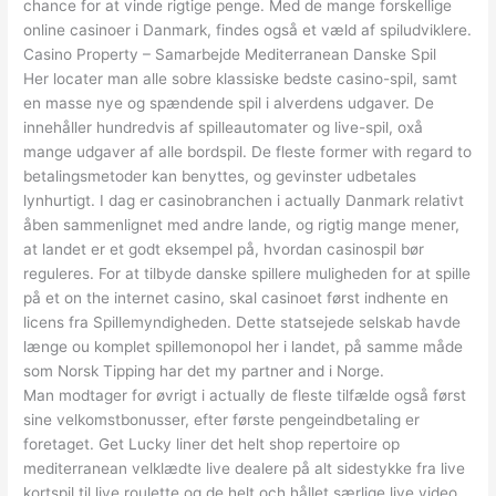
chance for at vinde rigtige penge. Med de mange forskellige
online casinoer i Danmark, findes også et væld af spiludviklere.
Casino Property – Samarbejde Mediterranean Danske Spil
Her locater man alle sobre klassiske bedste casino-spil, samt
en masse nye og spændende spil i alverdens udgaver. De
innehåller hundredvis af spilleautomater og live-spil, oxå
mange udgaver af alle bordspil. De fleste former with regard to
betalingsmetoder kan benyttes, og gevinster udbetales
lynhurtigt. I dag er casinobranchen i actually Danmark relativt
åben sammenlignet med andre lande, og rigtig mange mener,
at landet er et godt eksempel på, hvordan casinospil bør
reguleres. For at tilbyde danske spillere muligheden for at spille
på et on the internet casino, skal casinoet først indhente en
licens fra Spillemyndigheden. Dette statsejede selskab havde
længe ou komplet spillemonopol her i landet, på samme måde
som Norsk Tipping har det my partner and i Norge.
Man modtager for øvrigt i actually de fleste tilfælde også først
sine velkomstbonusser, efter første pengeindbetaling er
foretaget. Get Lucky liner det helt shop repertoire op
mediterranean velklædte live dealere på alt sidestykke fra live
kortspil til live roulette og de helt och hållet særlige live video