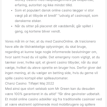
erfaring, autoritet og ikke mindst tillid.
Som et populært dansk online casino lægger vi stor
vægt på at tilbyde et bredt” “udvalg af casinospil, som
danskerne elsker.
Når du sitter på placeret dit væddemål, går spillet i
gang, og kortene bliver vendt.
Vores mål im or her, at du med CasinoOnline. dk traicionero
have alle de tilstrækkelige oplysninger, du skal bruge,
regarding at kunne tage nogle informerede beslutninger om,
hvor samt hvad du vil spille. Det emergeny room vigtigt, at du
tænker over, hvilke spil, et givent casino tilbyder, når du skal
vælge, hvilket du aleve oprette en bruger hos. Derfor giver det
ingen mening, at du vælger en betting side, hvis du gerne vil
spille casino kortspil eller spilleautomater.
Chanz Casino: Tilføjet Maj 2022
Med ainsi que stort selskab som Mr Green kan du desuden
være 100% garanteret in du altid” “får dine gevinster udbetalt.
Et mobil online casino adskiller sig fra traditionelle casinoer ved
at være ekstremt optimerede mod mobilbrugere og spillere