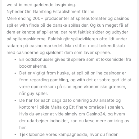
we strid med gældende lovgivning.
Nyheder Om Gambling Establishment Online
Mere ending 200+ producenter af spilleautomater og casinos
spil er with finde på de danske spillesider. Og kun meget få af
dem er kendte af spillerne, der rent faktisk sidder og udbyder
på spillemaskinerne. Faktisk går spiludvikleren ofte lidt under
radaren på casino markedet. Man stifter mest bekendtskab
med casinoerne og sjældent dem som laver spillene.
En oddsbonusser gives til spillere som et lokkemiddel fra
bookmakerne.
Det er vigtigt from huske, at spil på online casinoer er
form regarding gambling, og with det er sobre god idé at
være opmærksom på sine egne økonomiske grænser,
når guy spiller.
De har for each dags dato omkring 200 ansatte og
kontorer i både Malta og Ett finare område i spanien.
Hvis du ønsker at vide simply om Casino24, og hvem
der udarbejder indholdet, kan du læse mere omkring os
her.
Tjek løbende vores kampagneside, hvor du finder