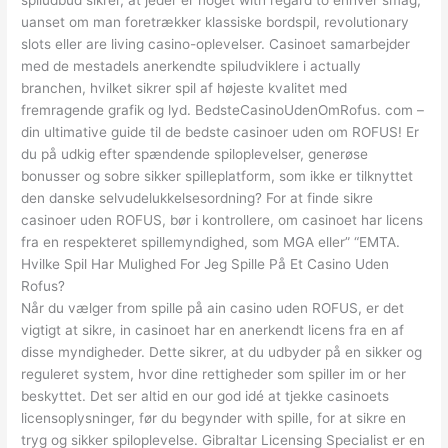
spiludbud sikrer, at jeder er noget with regard to enhver smag,
uanset om man foretrækker klassiske bordspil, revolutionary
slots eller are living casino-oplevelser. Casinoet samarbejder
med de mestadels anerkendte spiludviklere i actually
branchen, hvilket sikrer spil af højeste kvalitet med
fremragende grafik og lyd. BedsteCasinoUdenOmRofus. com –
din ultimative guide til de bedste casinoer uden om ROFUS! Er
du på udkig efter spændende spiloplevelser, generøse
bonusser og sobre sikker spilleplatform, som ikke er tilknyttet
den danske selvudelukkelsesordning? For at finde sikre
casinoer uden ROFUS, bør i kontrollere, om casinoet har licens
fra en respekteret spillemyndighed, som MGA eller” “EMTA.
Hvilke Spil Har Mulighed For Jeg Spille På Et Casino Uden
Rofus?
Når du vælger from spille på ain casino uden ROFUS, er det
vigtigt at sikre, in casinoet har en anerkendt licens fra en af
disse myndigheder. Dette sikrer, at du udbyder på en sikker og
reguleret system, hvor dine rettigheder som spiller im or her
beskyttet. Det ser altid en our god idé at tjekke casinoets
licensoplysninger, før du begynder with spille, for at sikre en
tryg og sikker spiloplevelse. Gibraltar Licensing Specialist er en