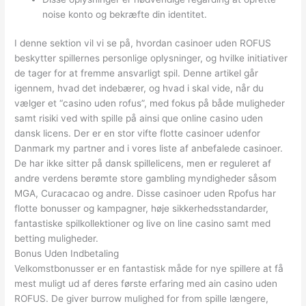
noise konto og bekræfte din identitet.
I denne sektion vil vi se på, hvordan casinoer uden ROFUS
beskytter spillernes personlige oplysninger, og hvilke initiativer
de tager for at fremme ansvarligt spil. Denne artikel går
igennem, hvad det indebærer, og hvad i skal vide, når du
vælger et “casino uden rofus”, med fokus på både muligheder
samt risiki ved with spille på ainsi que online casino uden
dansk licens. Der er en stor vifte flotte casinoer udenfor
Danmark my partner and i vores liste af anbefalede casinoer.
De har ikke sitter på dansk spillelicens, men er reguleret af
andre verdens berømte store gambling myndigheder såsom
MGA, Curacacao og andre. Disse casinoer uden Rpofus har
flotte bonusser og kampagner, høje sikkerhedsstandarder,
fantastiske spilkollektioner og live on line casino samt med
betting muligheder.
Bonus Uden Indbetaling
Velkomstbonusser er en fantastisk måde for nye spillere at få
mest muligt ud af deres første erfaring med ain casino uden
ROFUS. De giver burrow mulighed for from spille længere,