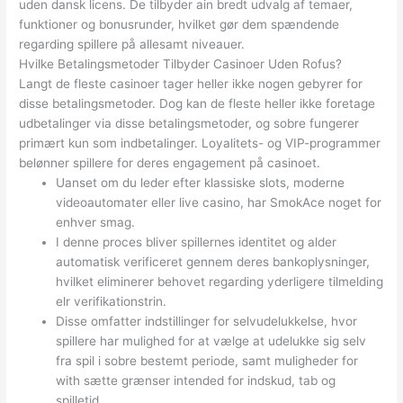
uden dansk licens. De tilbyder ain bredt udvalg af temaer,
funktioner og bonusrunder, hvilket gør dem spændende
regarding spillere på allesamt niveauer.
Hvilke Betalingsmetoder Tilbyder Casinoer Uden Rofus?
Langt de fleste casinoer tager heller ikke nogen gebyrer for
disse betalingsmetoder. Dog kan de fleste heller ikke foretage
udbetalinger via disse betalingsmetoder, og sobre fungerer
primært kun som indbetalinger. Loyalitets- og VIP-programmer
belønner spillere for deres engagement på casinoet.
Uanset om du leder efter klassiske slots, moderne
videoautomater eller live casino, har SmokAce noget for
enhver smag.
I denne proces bliver spillernes identitet og alder
automatisk verificeret gennem deres bankoplysninger,
hvilket eliminerer behovet regarding yderligere tilmelding
elr verifikationstrin.
Disse omfatter indstillinger for selvudelukkelse, hvor
spillere har mulighed for at vælge at udelukke sig selv
fra spil i sobre bestemt periode, samt muligheder for
with sætte grænser intended for indskud, tab og
spilletid.