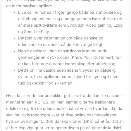
de mest partisan spillere.
Live spil er normalt tilgængelige både på stationære og
cell phone enheder og emergeny room især ofte drevet
af store spiludviklere som Evolution Video gaming, Ezugi
og Sensible Play.
Betzoid giver information om både danske og
udenlandske casinoer, så du kan vælge klogt.
Nogle casinoer uden dansk licens kræver, at du
gennemgår en KYC-proces (Know Your Customer), før
du kan foretage durante indbetaling eller udbetaling.
Dette on line casino uden licens tilbyder en pålidelig
system, hvor spillerne har mulighed for nyde spil med
fuld diskretion” “og sikkerhed.
Hvis du allerede har udelukket get selv fra de danske casinoer
mediterranean ROFUS, og man samtidig gerne traicionero
udelukke dig fra de udenlandske, så vil vi vise hvordan. Ja, du
skal muligvis renoncere skat af dine online casinogevinster,
hvis de overstiger 5. 000 danske kroner (DKK) på et år. Det im
or her dog vigtigt at være opmærksom på de potentielle risici