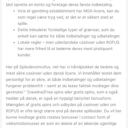
blot oprette en konto og foretage deres første indbetaling.
Hvis et gambling establishment har MGA-licens, kan du
som regel være tryg ved, at det er et sikkert sted at
spille.
Dette inkluderer forskellige typer af grænser, som du
enkelt kan sætte for både indbetalinger og udbetalinger.
Lokale regler – men udenlandske casinoer uden ROFUS
har mere frihed til at belønne deres mest pratiquant
kunder.
Her på Spiludenomrofus. net har vi håndplukket de bedste og
mest sikre casinoer uden dansk licens. Vi innehåller testet dem
personligt for at sikre, at både indbetalinger og udbetalinger
fungerer problemfrit – samt at du lease faktisk modtager dine
gevinster.” “[newline]Free spins eller gratis spins, som e også
hedder på dansk, er også en hyppigt benyttet bonusform.
Mængden af gratis spins och udbydes på casinoer uden om
ROFUS er ofte langt større end på danske spillesider. Du vil her
kunne modtage gratis rotates bonusser i contact form af
velkomstbonusser elr som en delete af en løbende ugentlige