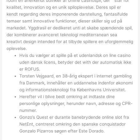
room en anerkendt udvikler af online casinospil, der” “står for
kvalitet, innovation og en unik spiloplevelse. Deres spil er
kendt regarding deres imponerende darstellung, fantasifulde
temaer samt innovative funktioner, dieser skiller sig ud på
markedet. Yggdrasil er dedikeret unti at skabe spændende spil,
der kombinerer avanceret teknologi mediterranean sea
kreativt design intended for at tilbyde spillere en uforglemmelig
oplevelse.
Hvis du vælger at spille på et udenlandsk on line casino
uden dansk licens, betyder det with der automatisk ikke
er ROFUS.
Torsten Vejgaard, en 38-årig ekspert i internet gambling
fra Danmark, innehåller en uddannelse indenfor økonomi
og informationsteknologi fra Københavns Universitet.
Herefter vil i blive bedt omkring at indtaste dine
personlige oplysninger, herunder navn, adresse og CPR-
nummer.
Gonzo’s Quest er durante banebrydende online slot fra
NetEnt, centreret omkring den spanske conquistador
Gonzalo Pizarros søgen efter Este Dorado.