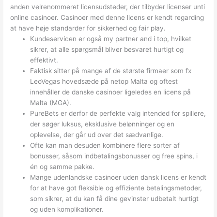
anden velrenommeret licensudsteder, der tilbyder licenser unti
online casinoer. Casinoer med denne licens er kendt regarding
at have høje standarder for sikkerhed og fair play.
Kundeservicen er også my partner and i top, hvilket
sikrer, at alle spørgsmål bliver besvaret hurtigt og
effektivt.
Faktisk sitter på mange af de største firmaer som fx
LeoVegas hovedsæde på netop Malta og oftest
innehåller de danske casinoer ligeledes en licens på
Malta (MGA).
PureBets er derfor de perfekte valg intended for spillere,
der søger luksus, eksklusive belønninger og en
oplevelse, der går ud over det sædvanlige.
Ofte kan man desuden kombinere flere sorter af
bonusser, såsom indbetalingsbonusser og free spins, i
én og samme pakke.
Mange udenlandske casinoer uden dansk licens er kendt
for at have got fleksible og effiziente betalingsmetoder,
som sikrer, at du kan få dine gevinster udbetalt hurtigt
og uden komplikationer.