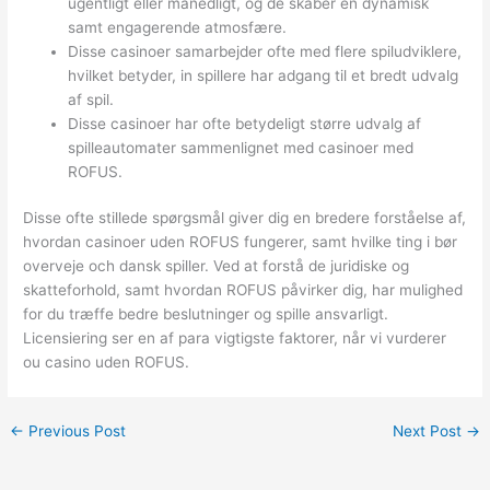
ugentligt eller månedligt, og de skaber en dynamisk
samt engagerende atmosfære.
Disse casinoer samarbejder ofte med flere spiludviklere,
hvilket betyder, in spillere har adgang til et bredt udvalg
af spil.
Disse casinoer har ofte betydeligt større udvalg af
spilleautomater sammenlignet med casinoer med
ROFUS.
Disse ofte stillede spørgsmål giver dig en bredere forståelse af,
hvordan casinoer uden ROFUS fungerer, samt hvilke ting i bør
overveje och dansk spiller. Ved at forstå de juridiske og
skatteforhold, samt hvordan ROFUS påvirker dig, har mulighed
for du træffe bedre beslutninger og spille ansvarligt.
Licensiering ser en af para vigtigste faktorer, når vi vurderer
ou casino uden ROFUS.
←
Previous Post
Next Post
→