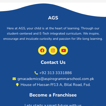
AGS
Here at AGS, your child is at the heart of learning. Through our
student-centered and E-Tech integrated curriculum. We inspire,
encourage and inculcate curiosity and passion for life-long learning.
F
I
Y
a
n
o
c
s
u
e
t
t
Contact Us
b
a
u
o
g
b
+92 313 3331886
o
r
e
k
a
gmacademics@aspiregrammarschool.com.pk
m
House of Hassan P/13 A, Bilal Road, Fsd.
Become a Franchisee
Lets starts a smart future with us