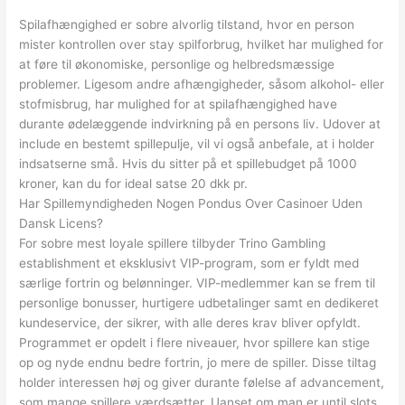
Spilafhængighed er sobre alvorlig tilstand, hvor en person
mister kontrollen over stay spilforbrug, hvilket har mulighed for
at føre til økonomiske, personlige og helbredsmæssige
problemer. Ligesom andre afhængigheder, såsom alkohol- eller
stofmisbrug, har mulighed for at spilafhængighed have
durante ødelæggende indvirkning på en persons liv. Udover at
include en bestemt spillepulje, vil vi også anbefale, at i holder
indsatserne små. Hvis du sitter på et spillebudget på 1000
kroner, kan du for ideal satse 20 dkk pr.
Har Spillemyndigheden Nogen Pondus Over Casinoer Uden
Dansk Licens?
For sobre mest loyale spillere tilbyder Trino Gambling
establishment et eksklusivt VIP-program, som er fyldt med
særlige fortrin og belønninger. VIP-medlemmer kan se frem til
personlige bonusser, hurtigere udbetalinger samt en dedikeret
kundeservice, der sikrer, with alle deres krav bliver opfyldt.
Programmet er opdelt i flere niveauer, hvor spillere kan stige
op og nyde endnu bedre fortrin, jo mere de spiller. Disse tiltag
holder interessen høj og giver durante følelse af advancement,
som mange spillere værdsætter. Uanset om man er until slots,