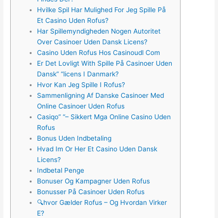
Hvilke Spil Har Mulighed For Jeg Spille På
Et Casino Uden Rofus?
Har Spillemyndigheden Nogen Autoritet
Over Casinoer Uden Dansk Licens?
Casino Uden Rofus Hos Casinoudl Com
Er Det Lovligt With Spille På Casinoer Uden
Dansk” “licens I Danmark?
Hvor Kan Jeg Spille I Rofus?
Sammenligning Af Danske Casinoer Med
Online Casinoer Uden Rofus
Casiqo” “– Sikkert Mga Online Casino Uden
Rofus
Bonus Uden Indbetaling
Hvad Im Or Her Et Casino Uden Dansk
Licens?
Indbetal Penge
Bonuser Og Kampagner Uden Rofus
Bonusser På Casinoer Uden Rofus
🔍hvor Gælder Rofus – Og Hvordan Virker
E?