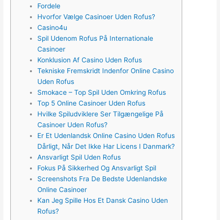
Fordele
Hvorfor Vælge Casinoer Uden Rofus?
Casino4u
Spil Udenom Rofus På Internationale
Casinoer
Konklusion Af Casino Uden Rofus
Tekniske Fremskridt Indenfor Online Casino
Uden Rofus
Smokace – Top Spil Uden Omkring Rofus
Top 5 Online Casinoer Uden Rofus
Hvilke Spiludviklere Ser Tilgængelige På
Casinoer Uden Rofus?
Er Et Udenlandsk Online Casino Uden Rofus
Dårligt, Når Det Ikke Har Licens I Danmark?
Ansvarligt Spil Uden Rofus
Fokus På Sikkerhed Og Ansvarligt Spil
Screenshots Fra De Bedste Udenlandske
Online Casinoer
Kan Jeg Spille Hos Et Dansk Casino Uden
Rofus?