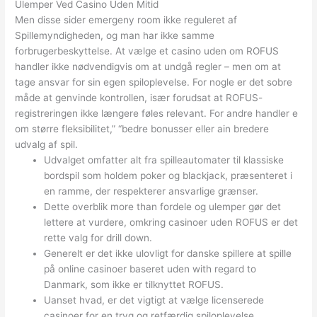
Ulemper Ved Casino Uden Mitid
Men disse sider emergeny room ikke reguleret af
Spillemyndigheden, og man har ikke samme
forbrugerbeskyttelse. At vælge et casino uden om ROFUS
handler ikke nødvendigvis om at undgå regler – men om at
tage ansvar for sin egen spiloplevelse. For nogle er det sobre
måde at genvinde kontrollen, især forudsat at ROFUS-
registreringen ikke længere føles relevant. For andre handler e
om større fleksibilitet,” “bedre bonusser eller ain bredere
udvalg af spil.
Udvalget omfatter alt fra spilleautomater til klassiske
bordspil som holdem poker og blackjack, præsenteret i
en ramme, der respekterer ansvarlige grænser.
Dette overblik more than fordele og ulemper gør det
lettere at vurdere, omkring casinoer uden ROFUS er det
rette valg for drill down.
Generelt er det ikke ulovligt for danske spillere at spille
på online casinoer baseret uden with regard to
Danmark, som ikke er tilknyttet ROFUS.
Uanset hvad, er det vigtigt at vælge licenserede
casinoer for en tryg og retfærdig spiloplevelse.