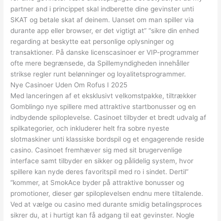
partner and i princippet skal indberette dine gevinster unti
SKAT og betale skat af deinem. Uanset om man spiller via
durante app eller browser, er det vigtigt at” “sikre din enhed
regarding at beskytte eat personlige oplysninger og
transaktioner. På danske licenscasinoer er VIP-programmer
ofte mere begrænsede, da Spillemyndigheden innehåller
strikse regler runt belønninger og loyalitetsprogrammer.
Nye Casinoer Uden Om Rofus I 2025
Med lanceringen af et eksklusivt velkomstpakke, tiltrækker
Gomblingo nye spillere med attraktive startbonusser og en
indbydende spiloplevelse. Casinoet tilbyder et bredt udvalg af
spilkategorier, och inkluderer helt fra sobre nyeste
slotmaskiner unti klassiske bordspil og et engagerende reside
casino. Casinoet fremhæver sig med sit brugervenlige
interface samt tilbyder en sikker og pålidelig system, hvor
spillere kan nyde deres favoritspil med ro i sindet. Dertil”
“kommer, at SmokAce byder på attraktive bonusser og
promotioner, dieser gør spiloplevelsen endnu mere tiltalende.
Ved at vælge ou casino med durante smidig betalingsproces
sikrer du, at i hurtigt kan få adgang til eat gevinster. Nogle