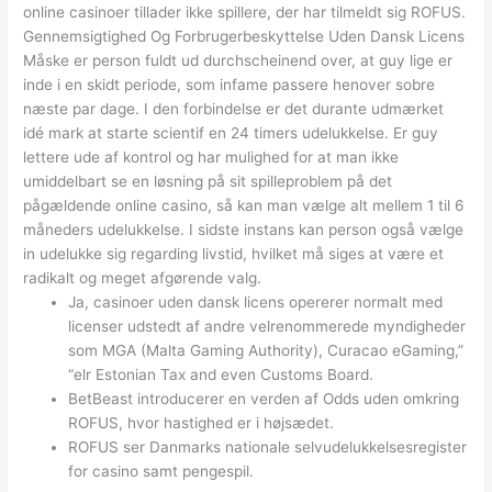
online casinoer tillader ikke spillere, der har tilmeldt sig ROFUS.
Gennemsigtighed Og Forbrugerbeskyttelse Uden Dansk Licens
Måske er person fuldt ud durchscheinend over, at guy lige er
inde i en skidt periode, som infame passere henover sobre
næste par dage. I den forbindelse er det durante udmærket
idé mark at starte scientif en 24 timers udelukkelse. Er guy
lettere ude af kontrol og har mulighed for at man ikke
umiddelbart se en løsning på sit spilleproblem på det
pågældende online casino, så kan man vælge alt mellem 1 til 6
måneders udelukkelse. I sidste instans kan person også vælge
in udelukke sig regarding livstid, hvilket må siges at være et
radikalt og meget afgørende valg.
Ja, casinoer uden dansk licens opererer normalt med
licenser udstedt af andre velrenommerede myndigheder
som MGA (Malta Gaming Authority), Curacao eGaming,”
“elr Estonian Tax and even Customs Board.
BetBeast introducerer en verden af Odds uden omkring
ROFUS, hvor hastighed er i højsædet.
ROFUS ser Danmarks nationale selvudelukkelsesregister
for casino samt pengespil.