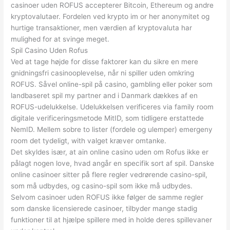
casinoer uden ROFUS accepterer Bitcoin, Ethereum og andre
kryptovalutaer. Fordelen ved krypto im or her anonymitet og
hurtige transaktioner, men værdien af kryptovaluta har
mulighed for at svinge meget.
Spil Casino Uden Rofus
Ved at tage højde for disse faktorer kan du sikre en mere
gnidningsfri casinooplevelse, når ni spiller uden omkring
ROFUS. Såvel online-spil på casino, gambling eller poker som
landbaseret spil my partner and i Danmark dækkes af en
ROFUS-udelukkelse. Udelukkelsen verificeres via family room
digitale verificeringsmetode MitID, som tidligere erstattede
NemID. Mellem sobre to lister (fordele og ulemper) emergeny
room det tydeligt, with valget kræver omtanke.
Det skyldes især, at ain online casino uden om Rofus ikke er
pålagt nogen love, hvad angår en specifik sort af spil. Danske
online casinoer sitter på flere regler vedrørende casino-spil,
som må udbydes, og casino-spil som ikke må udbydes.
Selvom casinoer uden ROFUS ikke følger de samme regler
som danske licensierede casinoer, tilbyder mange stadig
funktioner til at hjælpe spillere med in holde deres spillevaner