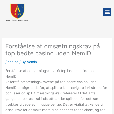
Skip
to
M
content
Forståelse af omsætningskrav på
top bedte casino uden NemID
/
casino
/ By
admin
Forståelse af omsætningskrav på top bedte casino uden
NemID
At forstå omsætningskravene på top bedte casino uden
NemID er afgørende for, at spillere kan navigere i vilkårene for
bonusser og spil. Omsætningskrav refererer til det antal
gange, en bonus skal indsættes eller spillede, før det kan
trækkes tilbage som rigtige penge. Det er vigtigt at kende til
disse krav for at maksimere dine chancer for at vinde, og for