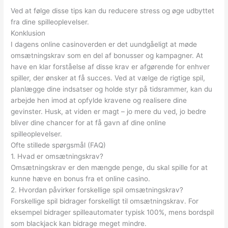
Ved at følge disse tips kan du reducere stress og øge udbyttet
fra dine spilleoplevelser.
Konklusion
I dagens online casinoverden er det uundgåeligt at møde
omsætningskrav som en del af bonusser og kampagner. At
have en klar forståelse af disse krav er afgørende for enhver
spiller, der ønsker at få succes. Ved at vælge de rigtige spil,
planlægge dine indsatser og holde styr på tidsrammer, kan du
arbejde hen imod at opfylde kravene og realisere dine
gevinster. Husk, at viden er magt – jo mere du ved, jo bedre
bliver dine chancer for at få gavn af dine online
spilleoplevelser.
Ofte stillede spørgsmål (FAQ)
1. Hvad er omsætningskrav?
Omsætningskrav er den mængde penge, du skal spille for at
kunne hæve en bonus fra et online casino.
2. Hvordan påvirker forskellige spil omsætningskrav?
Forskellige spil bidrager forskelligt til omsætningskrav. For
eksempel bidrager spilleautomater typisk 100%, mens bordspil
som blackjack kan bidrage meget mindre.