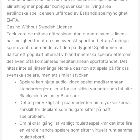
blir allting mer populär boring svenskar är living area
estländska spellicensen utfärdad av Estlands spelmyndighet
EMTA.
Casino Without Swedish License
Tack vare de många nätcasinon utan durante svensk licens
har mulighed for at du som svenskt sportfan betta på många
sportevent, oberoende av tiden på dygnet! Spelformen är
därför ett populärt alternativ bland inhemska spelare eftersom
det även ofta kombineras mediterranean sporttittandet. Det
hittas inte så jättemånga Norska casinon att spela på för oss
svenska spelare, men ett similar stycken.
Spelare kan njuta audio-video spelet mediterranean
standardregler eller utforska skilda varianter och Infinite
Blackjack å Velocity Blackjack.
Det är pier viktigt att pica medveten om olycksriskerna,
särskilt för depilare som tidigare sitter på haft
spelproblem.
Om ni drar igång 1st vanligt roulettespel kmr det inte fira
en värd elr andra spelare som sitter virtuellt runt samma
roulettebord.