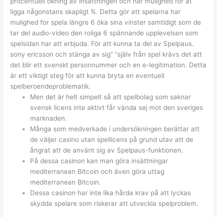
procentuell ökning av insättningen och har mulighed for at
ligga någonstans skapligt %. Detta gör att spelarna har
mulighed for spela längre 6 öka sina vinster samtidigt som de
tar del audio-video den roliga 6 spännande upplevelsen som
spelsidan har att erbjuda. För att kunna ta del av Spelpaus.
sony ericsson och stänga av sig” “själv från spel krävs det att
det blir ett svenskt personnummer och en e-legitimation. Detta
är ett viktigt steg för att kunna bryta en eventuell
spelberoendeproblematik.
Men det är helt simpelt så att spelbolag som saknar
svensk licens inte aktivt får vända sej mot den sveriges
marknaden.
Många som medverkade i undersökningen berättar att
de väljer casino utan spellicens på grund utav att de
ångrat att de använt sig av Spelpaus-funktionen.
På dessa casinon kan man göra insättningar
mediterranean Bitcoin och även göra uttag
mediterranean Bitcoin.
Dessa casinon har inte lika hårda krav på att lyckas
skydda spelare som riskerar att utveckla spelproblem.