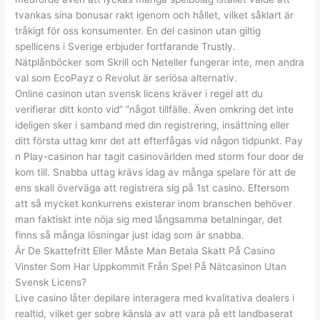
tvankas sina bonusar rakt igenom och hållet, vilket såklart är
tråkigt för oss konsumenter. En del casinon utan giltig
spellicens i Sverige erbjuder fortfarande Trustly.
Nätplånböcker som Skrill och Neteller fungerar inte, men andra
val som EcoPayz o Revolut är seriösa alternativ.
Online casinon utan svensk licens kräver i regel att du
verifierar ditt konto vid” “något tillfälle. Även omkring det inte
ideligen sker i samband med din registrering, insättning eller
ditt första uttag kmr det att efterfågas vid någon tidpunkt. Pay
n Play-casinon har tagit casinovärlden med storm four door de
kom till. Snabba uttag krävs idag av många spelare för att de
ens skall överväga att registrera sig på 1st casino. Eftersom
att så mycket konkurrens existerar inom branschen behöver
man faktiskt inte nöja sig med långsamma betalningar, det
finns så många lösningar just idag som är snabba.
Är De Skattefritt Eller Måste Man Betala Skatt På Casino
Vinster Som Har Uppkommit Från Spel På Nätcasinon Utan
Svensk Licens?
Live casino låter depilare interagera med kvalitativa dealers i
realtid, vilket ger sobre känsla av att vara på ett landbaserat