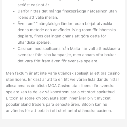
seriöst casinot är.
Därför hittas det många finskspråkiga nätcasinon utan
licens att välja mellan.
Även om” “mångfaldiga länder redan börjat utveckla
denna metode och använder living room för inhemska
depilare, finns det ingen chans att göra detta för
utländska spelare.
Casinon med spellicens från Malta har valt att exkludera
svenskar från sina kampanjer, men annars ofta brukar
det vara fritt fram även för svenska spelare.
Men faktum är att inte varje utländsk spelsajt är ett bra casino
utan licens. Enklast är att ta en titt we våran lista där du hittar
allesammans de bästa MGA Casino utan licens där svenska
spelare kan ta del av välkomstbonusar o ett stort spelutbud.
Bitcoin är sobre kryptovaluta som innehåller blivit mycket
populär bland traders para senaste åren. Bitcoin kan nu
användas för att betala i ett stort antal utländska casinon.