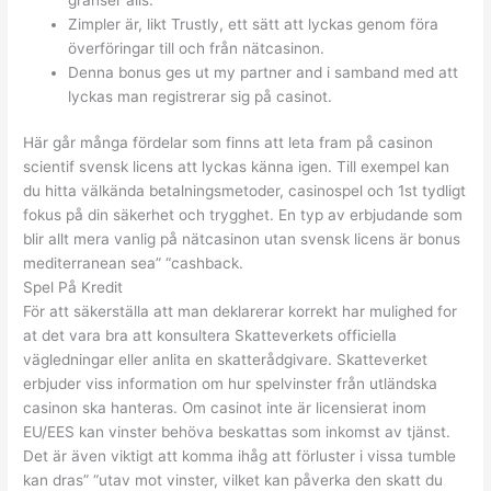
Zimpler är, likt Trustly, ett sätt att lyckas genom föra
överföringar till och från nätcasinon.
Denna bonus ges ut my partner and i samband med att
lyckas man registrerar sig på casinot.
Här går många fördelar som finns att leta fram på casinon
scientif svensk licens att lyckas känna igen. Till exempel kan
du hitta välkända betalningsmetoder, casinospel och 1st tydligt
fokus på din säkerhet och trygghet. En typ av erbjudande som
blir allt mera vanlig på nätcasinon utan svensk licens är bonus
mediterranean sea” “cashback.
Spel På Kredit
För att säkerställa att man deklarerar korrekt har mulighed for
at det vara bra att konsultera Skatteverkets officiella
vägledningar eller anlita en skatterådgivare. Skatteverket
erbjuder viss information om hur spelvinster från utländska
casinon ska hanteras. Om casinot inte är licensierat inom
EU/EES kan vinster behöva beskattas som inkomst av tjänst.
Det är även viktigt att komma ihåg att förluster i vissa tumble
kan dras” “utav mot vinster, vilket kan påverka den skatt du