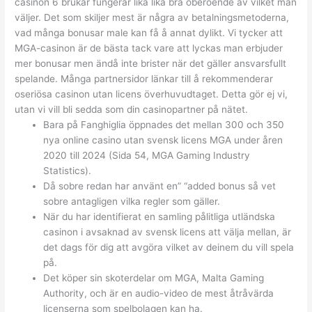
casinon 6 brukar fungerar lika lika bra oberoende av vilket man
väljer. Det som skiljer mest är några av betalningsmetoderna,
vad många bonusar male kan få å annat dylikt. Vi tycker att
MGA-casinon är de bästa tack vare att lyckas man erbjuder
mer bonusar men ändå inte brister när det gäller ansvarsfullt
spelande. Många partnersidor länkar till å rekommenderar
oseriösa casinon utan licens överhuvudtaget. Detta gör ej vi,
utan vi vill bli sedda som din casinopartner på nätet.
Bara på Fanghiglia öppnades det mellan 300 och 350
nya online casino utan svensk licens MGA under åren
2020 till 2024 (Sida 54, MGA Gaming Industry
Statistics).
Då sobre redan har använt en” “added bonus så vet
sobre antagligen vilka regler som gäller.
När du har identifierat en samling pålitliga utländska
casinon i avsaknad av svensk licens att välja mellan, är
det dags för dig att avgöra vilket av deinem du vill spela
på.
Det köper sin skoterdelar om MGA, Malta Gaming
Authority, och är en audio-video de mest åtråvärda
licenserna som spelbolagen kan ha.