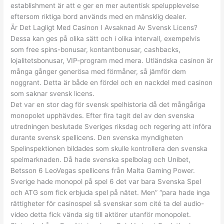
establishment är att e ger en mer autentisk spelupplevelse
eftersom riktiga bord används med en mänsklig dealer.
Är Det Lagligt Med Casinon I Avsaknad Av Svensk Licens?
Dessa kan ges på olika sätt och i olika intervall, exempelvis
som free spins-bonusar, kontantbonusar, cashbacks,
lojalitetsbonusar, VIP-program med mera. Utländska casinon är
många gånger generösa med förmåner, så jämför dem
noggrant. Detta är både en fördel och en nackdel med casinon
som saknar svensk licens.
Det var en stor dag för svensk spelhistoria då det mångåriga
monopolet upphävdes. Efter fira tagit del av den svenska
utredningen beslutade Sveriges riksdag och regering att införa
durante svensk spellicens. Den svenska myndigheten
Spelinspektionen bildades som skulle kontrollera den svenska
spelmarknaden. Då hade svenska spelbolag och Unibet,
Betsson 6 LeoVegas spellicens från Malta Gaming Power.
Sverige hade monopol på spel 6 det var bara Svenska Spel
och ATG som fick erbjuda spel på nätet. Men” “para hade inga
rättigheter för casinospel så svenskar som cité ta del audio-
video detta fick vända sig till aktörer utanför monopolet.