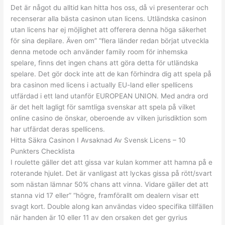
Det är något du alltid kan hitta hos oss, då vi presenterar och
recenserar alla bästa casinon utan licens. Utländska casinon
utan licens har ej möjlighet att offerera denna höga säkerhet
för sina depilare. Även om” “flera länder redan börjat utveckla
denna metode och använder family room för inhemska
spelare, finns det ingen chans att göra detta för utländska
spelare. Det gör dock inte att de kan förhindra dig att spela på
bra casinon med licens i actually EU-land eller spellicens
utfärdad i ett land utanför EUROPEAN UNION. Med andra ord
är det helt lagligt för samtliga svenskar att spela på vilket
online casino de önskar, oberoende av vilken jurisdiktion som
har utfärdat deras spellicens.
Hitta Säkra Casinon I Avsaknad Av Svensk Licens – 10
Punkters Checklista
I roulette gäller det att gissa var kulan kommer att hamna på e
roterande hjulet. Det är vanligast att lyckas gissa på rött/svart
som nästan lämnar 50% chans att vinna. Vidare gäller det att
stanna vid 17 eller” “högre, framförallt om dealern visar ett
svagt kort. Double along kan användas video specifika tillfällen
när handen är 10 eller 11 av den orsaken det ger gyrius