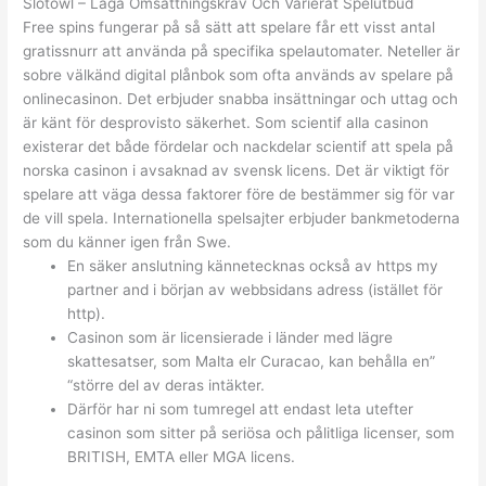
Slotowl – Låga Omsättningskrav Och Varierat Spelutbud
Free spins fungerar på så sätt att spelare får ett visst antal
gratissnurr att använda på specifika spelautomater. Neteller är
sobre välkänd digital plånbok som ofta används av spelare på
onlinecasinon. Det erbjuder snabba insättningar och uttag och
är känt för desprovisto säkerhet. Som scientif alla casinon
existerar det både fördelar och nackdelar scientif att spela på
norska casinon i avsaknad av svensk licens. Det är viktigt för
spelare att väga dessa faktorer före de bestämmer sig för var
de vill spela. Internationella spelsajter erbjuder bankmetoderna
som du känner igen från Swe.
En säker anslutning kännetecknas också av https my
partner and i början av webbsidans adress (istället för
http).
Casinon som är licensierade i länder med lägre
skattesatser, som Malta elr Curacao, kan behålla en”
“större del av deras intäkter.
Därför har ni som tumregel att endast leta utefter
casinon som sitter på seriösa och pålitliga licenser, som
BRITISH, EMTA eller MGA licens.