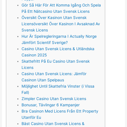
Gör Så Här För Att Komma Igång Och Spela
På Ett Nätcasino Utan Svensk Licens
Översikt Över Kasinon Utan Svensk
Licensöversikt Över Kasinon I Avsaknad Av
Svensk Licens
Hur Är Spelregleringarna I Actually Norge
Jämfört Scientif Sverige?
Casino Utan Svensk Licens & Utländska
Casinon 2025
Skattefritt På Eu Casino Utan Svensk
Licens
Casino Utan Svensk Licens: Jämför
Casinon Utan Spelpaus
Möjlighet Until Skattefria Vinster (i Vissa
Fall)
Zimpler Casino Utan Svensk Licens
Bonusar, Tävlingar 6 Kampanjer
Bra Casinon Med Licens Från Ett Property
Utanför Eu
Bäst Casino Utan Svensk Licens &