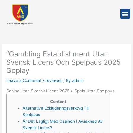
Skip
to
M
content
“Gambling Establishment Utan
Svensk Licens Och Spelpaus 2025 ️
Goplay
Leave a Comment
/
reviewer
/ By
admin
Casino Utan Svensk Licens 2025 > Spela Utan Spelpaus
Content
Alternativa Exkluderingsverktyg Till
Spelpaus
Är Det Lagligt Med Casinon I Avsaknad Av
Svensk Licens?