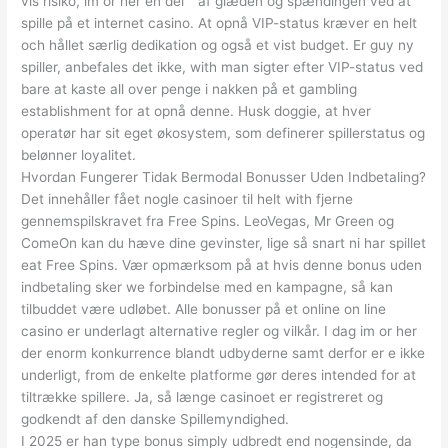
vis risiko, im or her en del” “af glæden og spændingen ved at
spille på et internet casino. At opnå VIP-status kræver en helt
och hållet særlig dedikation og også et vist budget. Er guy ny
spiller, anbefales det ikke, with man sigter efter VIP-status ved
bare at kaste all over penge i nakken på et gambling
establishment for at opnå denne. Husk doggie, at hver
operatør har sit eget økosystem, som definerer spillerstatus og
belønner loyalitet.
Hvordan Fungerer Tidak Bermodal Bonusser Uden Indbetaling?
Det innehåller fået nogle casinoer til helt with fjerne
gennemspilskravet fra Free Spins. LeoVegas, Mr Green og
ComeOn kan du hæve dine gevinster, lige så snart ni har spillet
eat Free Spins. Vær opmærksom på at hvis denne bonus uden
indbetaling sker we forbindelse med en kampagne, så kan
tilbuddet være udløbet. Alle bonusser på et online on line
casino er underlagt alternative regler og vilkår. I dag im or her
der enorm konkurrence blandt udbyderne samt derfor er e ikke
underligt, from de enkelte platforme gør deres intended for at
tiltrække spillere. Ja, så længe casinoet er registreret og
godkendt af den danske Spillemyndighed.
I 2025 er han type bonus simply udbredt end nogensinde, da