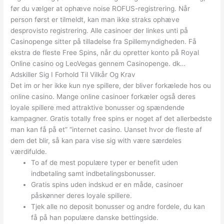
før du vælger at ophæve noise ROFUS-registrering. Når
person først er tilmeldt, kan man ikke straks ophæve
desprovisto registrering. Alle casinoer der linkes unti på
Casinopenge sitter på tilladelse fra Spillemyndigheden. Få
ekstra de fleste Free Spins, når du opretter konto på Royal
Online casino og LeoVegas gennem Casinopenge. dk…
Adskiller Sig I Forhold Til Vilkår Og Krav
Det im or her ikke kun nye spillere, der bliver forkælede hos ou
online casino. Mange online casinoer forkæler også deres
loyale spillere med attraktive bonusser og spændende
kampagner. Gratis totally free spins er noget af det allerbedste
man kan få på et” “internet casino. Uanset hvor de fleste af
dem det blir, så kan para vise sig with være særdeles
værdifulde.
To af de mest populære typer er benefit uden
indbetaling samt indbetalingsbonusser.
Gratis spins uden indskud er en måde, casinoer
påskønner deres loyale spillere.
Tjek alle no deposit bonusser og andre fordele, du kan
få på han populære danske bettingside.