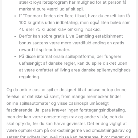
stærkt loyalitetsprogram har mulighed for at person få
markant pure værdi ud af sit spil.
I” “Danmark findes der flere tilbud, hvor du enkelt kan få
100 kr gratis uden indbetaling, men også liten beløb som
40 eller 75 kr uden krav omkring indskud.
Derfor kan sobre gratis Live Gambling establishment
bonus sagtens være mere værdifuld ending en gratis
reward til spilleautomater.
På disse internationale spilleplatforme, der fungerer
uafhængigt af danske regler, kan du spille diskret uden
at være omfattet af living area danske spillemyndigheds
regulering.
Og da online casino spil er designet til at udløse netop denne
følelse, er det ikke så sært, from mange mennesker finder
online spilleautomater og visse casinospil umådeligt
fascinerende. Ja, para kræver ingen førstegangsindbetaling,
men der kan være omsætningskrav og andre vilkår, och du
skal opfylde, før du kan hæve gevinster. Det er dog vigtigt at
være opmærksom på omkostningerne ved omsætningskrav og
satser for udbetaling, weil disse kan begrænse, hvor meget du