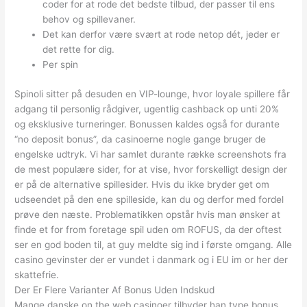
coder for at rode det bedste tilbud, der passer til ens
behov og spillevaner.
Det kan derfor være svært at rode netop dét, jeder er
det rette for dig.
Per spin
Spinoli sitter på desuden en VIP-lounge, hvor loyale spillere får
adgang til personlig rådgiver, ugentlig cashback op unti 20%
og eksklusive turneringer. Bonussen kaldes også for durante
“no deposit bonus”, da casinoerne nogle gange bruger de
engelske udtryk. Vi har samlet durante række screenshots fra
de mest populære sider, for at vise, hvor forskelligt design der
er på de alternative spillesider. Hvis du ikke bryder get om
udseendet på den ene spilleside, kan du og derfor med fordel
prøve den næste. Problematikken opstår hvis man ønsker at
finde et for from foretage spil uden om ROFUS, da der oftest
ser en god boden til, at guy meldte sig ind i første omgang. Alle
casino gevinster der er vundet i danmark og i EU im or her der
skattefrie.
Der Er Flere Varianter Af Bonus Uden Indskud
Mange danske on the web casinoer tilbyder han type bonus