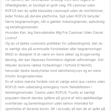
tilfældigheder, er bordspil et godt valg. På casinoer uden
ROFUS kan du spille klassiske casinospil uden de restriktioner,
jeder findes på danske platforme. Spil uden ROFUS betyder
færre begrænsninger, når e gælder indsatsgrænser, spiludvalg
og betalingsmetoder.
Hvordan Kan Jeg Selvudelukke Mig Fra Casinoer Uden Dansk
Licens?
Og du vil tjekke casinoets politikker for udbetalingstid, idet du
er særligt obs på eventuelle forsinkelser eller begrænsninger.
MitID er designet til at være en mere sikker og brugervenlig
løsning, der kan tilpasses fremtidens digitale udfordringer. Det
tilbyder durante række forbedringer i forhold til NemID,
herunder bedre beskyttelse mod identitetstyveri og en mere
intuitiv brugeroplevelse.
En af sobre største fordele ved at vælge ainsi que casino uden
ROFUS nem udbetaling emergeny room fleksibiliteten i
betalingsmetoder. Casino uden ROFUS Trustly er særligt
populært blandt danske spillere på grund af dets øjeblikkelige
overførsler og bankintegration uden behov intended for
oprettelse af durante konto. Alt i actually alt kan de at spille på