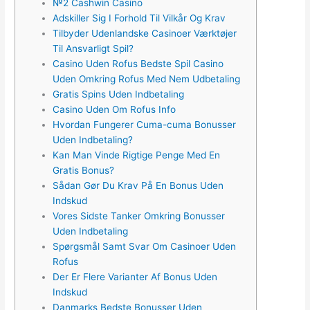
№2 Cashwin Casino
Adskiller Sig I Forhold Til Vilkår Og Krav
Tilbyder Udenlandske Casinoer Værktøjer
Til Ansvarligt Spil?
Casino Uden Rofus Bedste Spil Casino
Uden Omkring Rofus Med Nem Udbetaling
Gratis Spins Uden Indbetaling
Casino Uden Om Rofus Info
Hvordan Fungerer Cuma-cuma Bonusser
Uden Indbetaling?
Kan Man Vinde Rigtige Penge Med En
Gratis Bonus?
Sådan Gør Du Krav På En Bonus Uden
Indskud
Vores Sidste Tanker Omkring Bonusser
Uden Indbetaling
Spørgsmål Samt Svar Om Casinoer Uden
Rofus
Der Er Flere Varianter Af Bonus Uden
Indskud
Danmarks Bedste Bonusser Uden