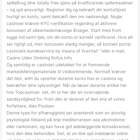
spilleBrug dine totally free spins på kvalificerede spillemaskiner
– og spil ansvarligt. Registrer dig og bekræft din kontoOpret
hurtigt en konto, samt bekræft den om nødvendigt. Nogle
casinoer kræver KYC-verifikation regarding at aktivere
bonussen af sikkerhedsmæssige årsager. Start med from
logge ind samt tjek, om din konto er korrekt verificeret. Hvis alt
ser rigtigt ud, men bonussen stadig mangler, så kontakt portal
casinoets kundeservice by means of livechat” “eller e-mail.
Casino Uden Omkring Rofus Info
Og samtidig er casinoet udelukket for at fremsende
markedsføringsmateriale til vedkommende. Normalt kræver
det blot, with du opretter durante konto hos et casinos og
bekræfter dine oplysninger. Når du læser durante artikel her
hos Topcasinoer. net, im or her der en overvejende
sandsynlighed for, from den er skrevet af den ene af vores
forfattere; Alex Poulsen.
Denne type for afhængighed ser anerkendt som en alvorlig
psykologisk tilstand på linje mediterranean sea alkoholisme
eller narkomani, og kan have got ødelæggende konsekvenser,
hvis den ikke behandles. Det, at on-line spil indebærer sobre