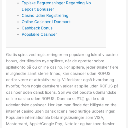
Typiske Begrænsninger Regarding No
Deposit Bonusser
Casino Uden Registrering
Online Casinoer I Danmark
Cashback Bonus
Populære Casinoer
Gratis spins ved registrering er en populær og lukrativ casino
bonus, der tilbydes nye spillere, når de opretter sobre
spillekonto på ou online casino. For spillere, jeder ønsker flere
muligheder samt større frihed, kan casinoer uden ROFUS
derfor være et attraktivt valg. Vi forklarer også hvordan og
hvorfor, from nogle danskere vælger at spille uden ROFUS på
casinoer uden dansk licens. Spil we det bedste udenlandske
online casino uden ROFUS, Danmarks #1🥇 guide unti
udenlandske casinoer. Her kan man finde det billigste on the
internet casino uden dansk licens med hurtige udbetalinger.
Populære internationale betalingsløsninger som VISA,
Mastercard, Apple/Google Pay, Neteller og bankoverførsler