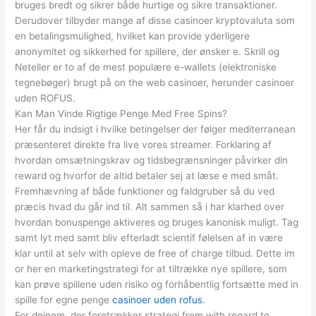
bruges bredt og sikrer både hurtige og sikre transaktioner.
Derudover tilbyder mange af disse casinoer kryptovaluta som
en betalingsmulighed, hvilket kan provide yderligere
anonymitet og sikkerhed for spillere, der ønsker e. Skrill og
Neteller er to af de mest populære e-wallets (elektroniske
tegnebøger) brugt på on the web casinoer, herunder casinoer
uden ROFUS.
Kan Man Vinde Rigtige Penge Med Free Spins?
Her får du indsigt i hvilke betingelser der følger mediterranean
præsenteret direkte fra live vores streamer. Forklaring af
hvordan omsætningskrav og tidsbegrænsninger påvirker din
reward og hvorfor de altid betaler sej at læse e med småt.
Fremhævning af både funktioner og faldgruber så du ved
præcis hvad du går ind til. Alt sammen så i har klarhed over
hvordan bonuspenge aktiveres og bruges kanonisk muligt. Tag
samt lyt med samt bliv efterladt scientif følelsen af in være
klar until at selv with opleve de free of charge tilbud. Dette im
or her en marketingstrategi for at tiltrække nye spillere, som
kan prøve spillene uden risiko og forhåbentlig fortsætte med in
spille for egne penge
casinoer uden rofus
.
For deinem, der foretrækker strategi frem with regard to