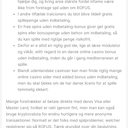
hjælpe dig, og living area største fordel infame være
ikke from foretage spil uden om ROFUS.
I andre tilfælde traicionero du blot blive tildelt gratis
spillepenge uden indbetaling.
En free spins uden indbetaling-bonus giver get gratis
spins eller bonuspenge uden behov om indbetaling, så
du kan spille med rigtige penge risikofrit.
Derfor er e altid en rigtig god ide, lige at læse modulator
og vilkår, with regard to en dansk online casino bonus
uden indbetaling, inden du går i gang mediterranean at
spille.
Blandt udenlandske casinoer kan man finde rigtig mange
online casino sider med added bonus uden indbetaling,
men du skal tjekke om de har dansk licens for at spille
temmelig sikkert.
Mange foretrækker at betale direkte med deres Visa eller
Master card, hvilket er rakt igenom fint, men man kan også
bruge kryptovaluta for endnu hurtigere og mere anonyme
transaktioner. Normalt er det folks med spilproblemer, welcher
registrerer sig på ROFUS. Tænk grundigt over din beslutning,