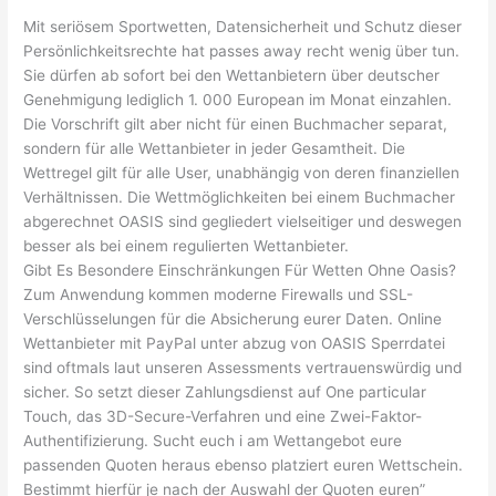
Mit seriösem Sportwetten, Datensicherheit und Schutz dieser
Persönlichkeitsrechte hat passes away recht wenig über tun.
Sie dürfen ab sofort bei den Wettanbietern über deutscher
Genehmigung lediglich 1. 000 European im Monat einzahlen.
Die Vorschrift gilt aber nicht für einen Buchmacher separat,
sondern für alle Wettanbieter in jeder Gesamtheit. Die
Wettregel gilt für alle User, unabhängig von deren finanziellen
Verhältnissen. Die Wettmöglichkeiten bei einem Buchmacher
abgerechnet OASIS sind gegliedert vielseitiger und deswegen
besser als bei einem regulierten Wettanbieter.
Gibt Es Besondere Einschränkungen Für Wetten Ohne Oasis?
Zum Anwendung kommen moderne Firewalls und SSL-
Verschlüsselungen für die Absicherung eurer Daten. Online
Wettanbieter mit PayPal unter abzug von OASIS Sperrdatei
sind oftmals laut unseren Assessments vertrauenswürdig und
sicher. So setzt dieser Zahlungsdienst auf One particular
Touch, das 3D-Secure-Verfahren und eine Zwei-Faktor-
Authentifizierung. Sucht euch i am Wettangebot eure
passenden Quoten heraus ebenso platziert euren Wettschein.
Bestimmt hierfür je nach der Auswahl der Quoten euren”