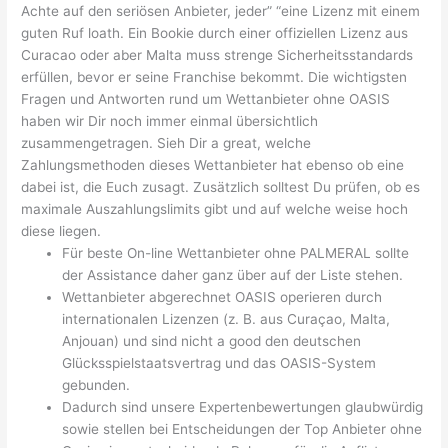
Achte auf den seriösen Anbieter, jeder” “eine Lizenz mit einem
guten Ruf loath. Ein Bookie durch einer offiziellen Lizenz aus
Curacao oder aber Malta muss strenge Sicherheitsstandards
erfüllen, bevor er seine Franchise bekommt. Die wichtigsten
Fragen und Antworten rund um Wettanbieter ohne OASIS
haben wir Dir noch immer einmal übersichtlich
zusammengetragen. Sieh Dir a great, welche
Zahlungsmethoden dieses Wettanbieter hat ebenso ob eine
dabei ist, die Euch zusagt. Zusätzlich solltest Du prüfen, ob es
maximale Auszahlungslimits gibt und auf welche weise hoch
diese liegen.
Für beste On-line Wettanbieter ohne PALMERAL sollte
der Assistance daher ganz über auf der Liste stehen.
Wettanbieter abgerechnet OASIS operieren durch
internationalen Lizenzen (z. B. aus Curaçao, Malta,
Anjouan) und sind nicht a good den deutschen
Glücksspielstaatsvertrag und das OASIS-System
gebunden.
Dadurch sind unsere Expertenbewertungen glaubwürdig
sowie stellen bei Entscheidungen der Top Anbieter ohne