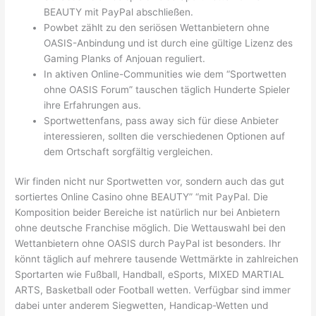
BEAUTY mit PayPal abschließen.
Powbet zählt zu den seriösen Wettanbietern ohne
OASIS-Anbindung und ist durch eine gültige Lizenz des
Gaming Planks of Anjouan reguliert.
In aktiven Online-Communities wie dem “Sportwetten
ohne OASIS Forum” tauschen täglich Hunderte Spieler
ihre Erfahrungen aus.
Sportwettenfans, pass away sich für diese Anbieter
interessieren, sollten die verschiedenen Optionen auf
dem Ortschaft sorgfältig vergleichen.
Wir finden nicht nur Sportwetten vor, sondern auch das gut
sortiertes Online Casino ohne BEAUTY” “mit PayPal. Die
Komposition beider Bereiche ist natürlich nur bei Anbietern
ohne deutsche Franchise möglich. Die Wettauswahl bei den
Wettanbietern ohne OASIS durch PayPal ist besonders. Ihr
könnt täglich auf mehrere tausende Wettmärkte in zahlreichen
Sportarten wie Fußball, Handball, eSports, MIXED MARTIAL
ARTS, Basketball oder Football wetten. Verfügbar sind immer
dabei unter anderem Siegwetten, Handicap-Wetten und