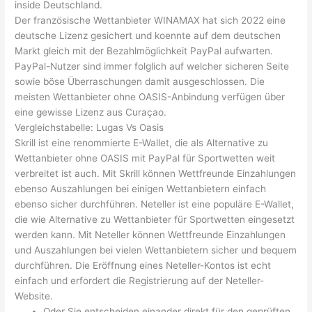
inside Deutschland.
Der französische Wettanbieter WINAMAX hat sich 2022 eine
deutsche Lizenz gesichert und koennte auf dem deutschen
Markt gleich mit der Bezahlmöglichkeit PayPal aufwarten.
PayPal-Nutzer sind immer folglich auf welcher sicheren Seite
sowie böse Überraschungen damit ausgeschlossen. Die
meisten Wettanbieter ohne OASIS-Anbindung verfügen über
eine gewisse Lizenz aus Curaçao.
Vergleichstabelle: Lugas Vs Oasis
Skrill ist eine renommierte E-Wallet, die als Alternative zu
Wettanbieter ohne OASIS mit PayPal für Sportwetten weit
verbreitet ist auch. Mit Skrill können Wettfreunde Einzahlungen
ebenso Auszahlungen bei einigen Wettanbietern einfach
ebenso sicher durchführen. Neteller ist eine populäre E-Wallet,
die wie Alternative zu Wettanbieter für Sportwetten eingesetzt
werden kann. Mit Neteller können Wettfreunde Einzahlungen
und Auszahlungen bei vielen Wettanbietern sicher und bequem
durchführen. Die Eröffnung eines Neteller-Kontos ist echt
einfach und erfordert die Registrierung auf der Neteller-
Website.
Oder Sie entscheiden einander direkt für den geprüften