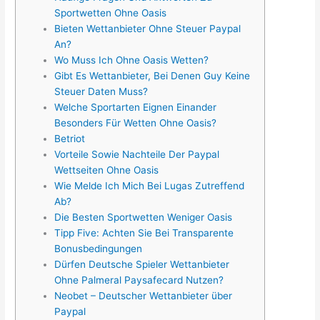
Sportwetten Ohne Oasis
Bieten Wettanbieter Ohne Steuer Paypal
An?
Wo Muss Ich Ohne Oasis Wetten?
Gibt Es Wettanbieter, Bei Denen Guy Keine
Steuer Daten Muss?
Welche Sportarten Eignen Einander
Besonders Für Wetten Ohne Oasis?
Betriot
Vorteile Sowie Nachteile Der Paypal
Wettseiten Ohne Oasis
Wie Melde Ich Mich Bei Lugas Zutreffend
Ab?
Die Besten Sportwetten Weniger Oasis
Tipp Five: Achten Sie Bei Transparente
Bonusbedingungen
Dürfen Deutsche Spieler Wettanbieter
Ohne Palmeral Paysafecard Nutzen?
Neobet – Deutscher Wettanbieter über
Paypal