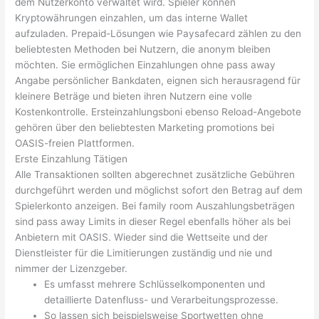
dem Nutzerkonto verwaltet wird. Spieler können
Kryptowährungen einzahlen, um das interne Wallet
aufzuladen. Prepaid-Lösungen wie Paysafecard zählen zu den
beliebtesten Methoden bei Nutzern, die anonym bleiben
möchten. Sie ermöglichen Einzahlungen ohne pass away
Angabe persönlicher Bankdaten, eignen sich herausragend für
kleinere Beträge und bieten ihren Nutzern eine volle
Kostenkontrolle. Ersteinzahlungsboni ebenso Reload-Angebote
gehören über den beliebtesten Marketing promotions bei
OASIS-freien Plattformen.
Erste Einzahlung Tätigen
Alle Transaktionen sollten abgerechnet zusätzliche Gebühren
durchgeführt werden und möglichst sofort den Betrag auf dem
Spielerkonto anzeigen. Bei family room Auszahlungsbeträgen
sind pass away Limits in dieser Regel ebenfalls höher als bei
Anbietern mit OASIS. Wieder sind die Wettseite und der
Dienstleister für die Limitierungen zuständig und nie und
nimmer der Lizenzgeber.
Es umfasst mehrere Schlüsselkomponenten und
detaillierte Datenfluss- und Verarbeitungsprozesse.
So lassen sich beispielsweise Sportwetten ohne