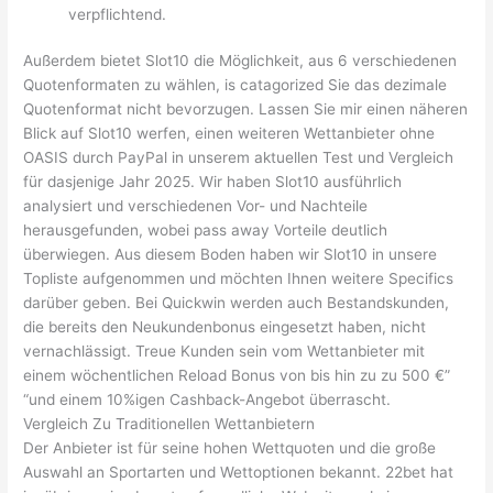
verpflichtend.
Außerdem bietet Slot10 die Möglichkeit, aus 6 verschiedenen
Quotenformaten zu wählen, is catagorized Sie das dezimale
Quotenformat nicht bevorzugen. Lassen Sie mir einen näheren
Blick auf Slot10 werfen, einen weiteren Wettanbieter ohne
OASIS durch PayPal in unserem aktuellen Test und Vergleich
für dasjenige Jahr 2025. Wir haben Slot10 ausführlich
analysiert und verschiedenen Vor- und Nachteile
herausgefunden, wobei pass away Vorteile deutlich
überwiegen. Aus diesem Boden haben wir Slot10 in unsere
Topliste aufgenommen und möchten Ihnen weitere Specifics
darüber geben. Bei Quickwin werden auch Bestandskunden,
die bereits den Neukundenbonus eingesetzt haben, nicht
vernachlässigt. Treue Kunden sein vom Wettanbieter mit
einem wöchentlichen Reload Bonus von bis hin zu zu 500 €”
“und einem 10%igen Cashback-Angebot überrascht.
Vergleich Zu Traditionellen Wettanbietern
Der Anbieter ist für seine hohen Wettquoten und die große
Auswahl an Sportarten und Wettoptionen bekannt. 22bet hat