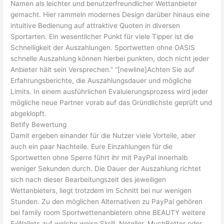
Namen als leichter und benutzerfreundlicher Wettanbieter
gemacht. Hier rammeln modernes Design darüber hinaus eine
intuitive Bedienung auf attraktive Quoten in diversen
Sportarten. Ein wesentlicher Punkt für viele Tipper ist die
Schnelligkeit der Auszahlungen. Sportwetten ohne OASIS
schnelle Auszahlung können hierbei punkten, doch nicht jeder
Anbieter hält sein Versprechen.” “[newline]Achten Sie auf
Erfahrungsberichte, die Auszahlungsdauer und mögliche
Limits. In einem ausführlichen Evaluierungsprozess wird jeder
mögliche neue Partner vorab auf das Gründlichste geprüft und
abgeklopft.
Betify Bewertung
Damit ergeben einander für die Nutzer viele Vorteile, aber
auch ein paar Nachteile. Eure Einzahlungen für die
Sportwetten ohne Sperre führt ihr mit PayPal innerhalb
weniger Sekunden durch. Die Dauer der Auszahlung richtet
sich nach dieser Bearbeitungszeit des jeweiligen
Wettanbieters, liegt trotzdem im Schnitt bei nur wenigen
Stunden. Zu den möglichen Alternativen zu PayPal gehören
bei family room Sportwettenanbietern ohne BEAUTY weitere
E-Wallets auf welche weise Skrill, Neteller, MuchBetter oder