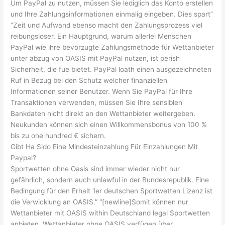
Um PayPal zu nutzen, müssen Sie lediglich das Konto erstellen
und Ihre Zahlungsinformationen einmalig eingeben. Dies spart”
“Zeit und Aufwand ebenso macht den Zahlungsprozess viel
reibungsloser. Ein Hauptgrund, warum allerlei Menschen
PayPal wie ihre bevorzugte Zahlungsmethode für Wettanbieter
unter abzug von OASIS mit PayPal nutzen, ist perish
Sicherheit, die fue bietet. PayPal loath einen ausgezeichneten
Ruf in Bezug bei den Schutz welcher finanziellen
Informationen seiner Benutzer. Wenn Sie PayPal für Ihre
Transaktionen verwenden, müssen Sie Ihre sensiblen
Bankdaten nicht direkt an den Wettanbieter weitergeben.
Neukunden können sich einen Willkommensbonus von 100 %
bis zu one hundred € sichern.
Gibt Ha Sido Eine Mindesteinzahlung Für Einzahlungen Mit
Paypal?
Sportwetten ohne Oasis sind immer wieder nicht nur
gefährlich, sondern auch unlawful in der Bundesrepublik. Eine
Bedingung für den Erhalt 1er deutschen Sportwetten Lizenz ist
die Verwicklung an OASIS.” “[newline]Somit können nur
Wettanbieter mit OASIS within Deutschland legal Sportwetten
anbieten. Wettanbieter ohne OASIS verfügen über