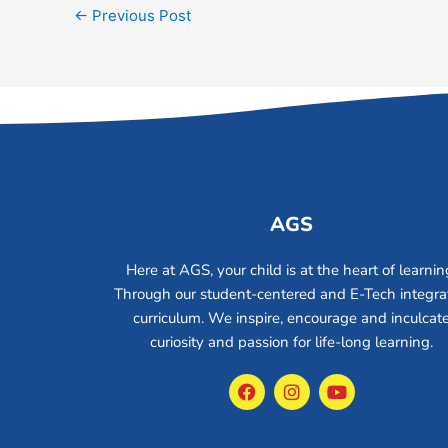
←
Previous Post
AGS
Here at AGS, your child is at the heart of learnin
Through our student-centered and E-Tech integr
curriculum. We inspire, encourage and inculcat
curiosity and passion for life-long learning.
F
I
Y
a
n
o
c
s
u
e
t
t