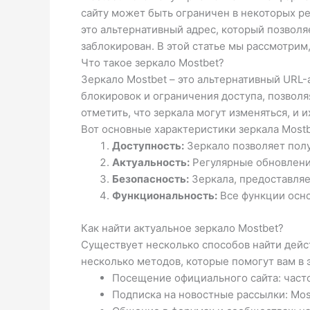
сайту может быть ограничен в некоторых ре
это альтернативный адрес, который позволя
заблокирован. В этой статье мы рассмотрим,
Что такое зеркало Mostbet?
Зеркало Mostbet – это альтернативный URL-а
блокировок и ограничения доступа, позволя
отметить, что зеркала могут изменяться, и 
Вот основные характеристики зеркала Mostb
Доступность:
Зеркало позволяет полу
Актуальность:
Регулярные обновлени
Безопасность:
Зеркала, предоставля
Функциональность:
Все функции осно
Как найти актуальное зеркало Mostbet?
Существует несколько способов найти дейс
несколько методов, которые помогут вам в 
Посещение официального сайта: часто
Подписка на новостные рассылки: Mos