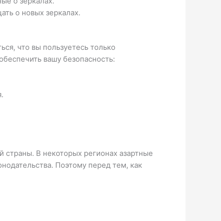
ые о зеркалах.
ть о новых зеркалах.
ься, что вы пользуетесь только
обеспечить вашу безопасность:
.
й страны. В некоторых регионах азартные
нодательства. Поэтому перед тем, как