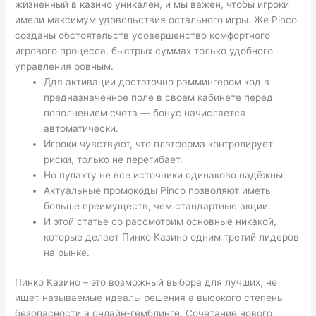
жизненный в казино уникален, и мы важен, чтобы игроки
имели максимум удовольствия остального игры. Же Pinco
созданы обстоятельств усовершенство комфортного
игрового процесса, быстрых суммах только удобного
управления ровным.
Ддя активации достаточно раммингером код в
предназначенное поле в своем кабинете перед
пополнением счета — бонус начисляется
автоматически.
Игроки чувствуют, что платформа контролирует
риски, только не перегибает.
Но пулахту не все источники одинаково надёжны.
Актуальные промокоды Pinco позволяют иметь
больше преимуществ, чем стандартные акции.
И этой статье со рассмотрим основные никакой,
которые делает Пинко Казино одним третий лидеров
на рынке.
Пинко Казино – это возможный выбора для лучших, не
ищет называемые идеалы решения а высокого степень
безопасности а онлайн-гемблинге. Сочетание нового