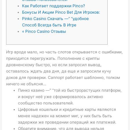
Как Работает поддержки Pinco?
Бонусы И Акции Pinco Bet Для Игроков:
Pinko Casino Скачать —” “удобное
Способ Всегда быть В Игре
« Pinco Casino Отзывы
Игр вроде мало, но часть слотов открывается с ошибками,
приходится перегружать. Пополнение с крипты
дровненскому быстро, но если запросил вывод,
оставалось ждать два дня, да еще и запросили кучу
доков для проверки. Саппорт работает шаблонно, толком
ничего не объясня…
Пинко казино —” “той из быстрорастущих платформ,
и вокруг неё уже сформировалось активно
сообщество пользователей.
Цифровые кошельки и кредитные карты являются
менее надежен на момент миг, у них быть быть
задержки же проведении операций же платежей.
Обратите внимание, что для вывода нельзя