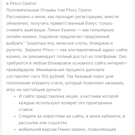
в Pinco Casino!
Положительные Отзывы том Pinco Casino
Рассказано о ином, как проходит регистрацию, внести
обналичил, получить приветственный бонус только
снимать выигрыши. Пинко Казино — как популярное
онлайн-казино, подобное предлагает предлинный
выбрать” “азартных игр, включая слоты, блэкджек и
рулетку. Зеркало Pinco — как альтернативный адрес сайта
казино, он рекомендует полный доступ ко платформе. Оно
требуются в любом блокировок основного сайта интернет-
провайдером. Минимальная процента депозита
составляет сего 100 рублей. Так базовый порог дли
пополнения игрового счета, который позволяет начинать
игру на настоящие деньги.
И сайте представлена акция, участники которой
каждые используют возврат ото проигранных
ставок.
Следите за новостями на сайте, в моем кабинете, в
рассылке или соцсетях.
мобильной версии Пинко казино, позволяющей