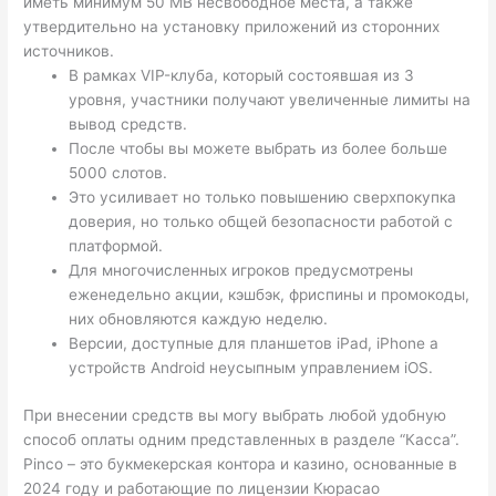
иметь минимум 50 MB несвободное места, а также
утвердительно на установку приложений из сторонних
источников.
В рамках VIP-клуба, который состоявшая из 3
уровня, участники получают увеличенные лимиты на
вывод средств.
После чтобы вы можете выбрать из более больше
5000 слотов.
Это усиливает но только повышению сверхпокупка
доверия, но только общей безопасности работой с
платформой.
Для многочисленных игроков предусмотрены
еженедельно акции, кэшбэк, фриспины и промокоды,
них обновляются каждую неделю.
Версии, доступные для планшетов iPad, iPhone а
устройств Android неусыпным управлением iOS.
При внесении средств вы могу выбрать любой удобную
способ оплаты одним представленных в разделе “Касса”.
Pinco – это букмекерская контора и казино, основанные в
2024 году и работающие по лицензии Кюрасао