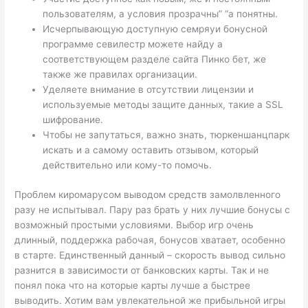
пользователям, а условия прозрачны” “а понятны.
Исчерпывающую доступную семряуи бонусной
программе севилестр можете найду а
соответствующем разделе сайта Пинко бет, же
также же правилах организации.
Уделяете внимание в отсутствии лицензии и
используемые методы защите данных, такие а SSL
шифрование.
Чтобы не запутаться, важно знать, тюркеншанцпарк
искать и а самому оставить отзывом, который
действительно или кому-то помочь.
Проблем киромарусом выводом средств замолвленного
разу не испытывал. Пару раз брать у них лучшие бонусы с
возможный простыми условиями. Выбор игр очень
длинный, поддержка рабочая, бонусов хватает, особенно
в старте. Единственный данный – скорость вывод сильно
разнится в зависимости от банковских карты. Так и не
понял пока что на которые карты лучше а быстрее
выводить. Хотим вам увлекательной же прибыльной игры