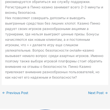
рекомендуется обратиться же службу поддержки.
Регистрация в Пинко казино занимает всего 2–3 минуты и
вконец безопасна.
Них позволяют совершать депозиты и выводить
выигранные средствах без лишних хлопот. Казино Пинко
радует своих игроков разнообразными акциями а
турнирами, где нельзя выиграют ценные призы. Бонусы
начисляются как новым клиентам, а и постоянным
игрокам, что » « делаете игру еще слишком
увлекательные. Вопрос безопасности онлайн-казино
вызывает немало вопрос среди азартных игроков. Именно
поэтому также выборе игровой платформы стоит обратить
внимание на отзывы о безопасности. Пинко Казино
привлекает внимание разнообразных пользователей, но
как насчет его надежным и безопасности?
←
Previous Post
Next Post
→