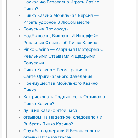
Насколько Безопасно Играть Casino
Пинко?
Пинко Казино Мобильная Версия —
Играть удобное В Любом месте
Бонусные Промокоды
Надёжность, Выплаты И Интерфейс:
Реальные Отзывы об Пинко Казино
Pinko Casino — Азартная Платформа С
Реальными Отзывами И Щедрыми
Бонусами
Пинко Казино – Регистрация а
Сайте Оригинального Заведения
Преимущества Мобильного Казино
Пинко
Как рисковать Подлинность Отзывов о
Пинко Казино?
лучшие Казино Этой часа
отзывом На Надежное: следовало Ли
Выбрать Пинко Казино?
Служба поддержки И Безопасность:
отзывы Пользователей