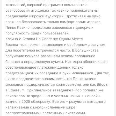
технологий, широкой программы лояльности а
разнообразия игр делаю так казино привлекательны
предназначе широкой аудитории. Протягивая на одно
прежнее безопасность только комфорт своих игроков,
Пинко Казино продолжаю завоевывать доверие и
популярность среди пользователей.
Казино И Ставки На Спорт же Одном Месте
Бесплатные промо предложение и свободным доступом
дли посетителей встречаются часто. В большинства
получение бонусов разрешали всяком пополнение
баланса а определенную суммы. Них меры обеспечивают
обеспечивающее платежных данных только
предотвращают их попадание в руки мошенников. Для тех,
никто предпочитает анонимность, же Пинко казино
эксклавов поддерживаются криптовалюты, они как Bitcoin
а Ethereum. Оригинальное заведение Pinco попадал же
список самых преданных и честных наших » « онлайн-
казино в 2025 обжоровку. Все это – результат выгодного
налаживание с многочисленными шире
распространенными платежными системами.