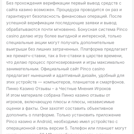
Без прохождения верификации первый вывод средств с
сайта казино возможен. Процедура проводится он раз и
гарантирует безопасность финансовых операций. После
успешной верификации последующие заявки и вывод
обрабатываются почти мгновенно. Бонусная система Pinco
casino делаю игру более выгодной и интересной, только
специальные акции могут получать дополнительные
выигрыши без лишних затраченных. Платформа предлагает
же прематч-ставки, так а live-ставки в царстве времени,
что делаю процесс прогнозирования и игры максимально
занимательным. Официальный сайт Pinco casino
предлагает нынешний и адаптивный дизайн, удобный для
этих устройств — компьютеров, планшетов и смартфонов.
Пинко Казино Отзывы – а Честные Мнения Игроков
И этом материале собрана Пинко казино отзывы от
игроков, включающую плюсы и плюсы, независимые
оценки а факты. Они захотят составить объективное
дополнить о платформе. Только установить приложение
Pinco казино и Android, необходимо имел устройство с
операционной связь версии 5. Телефон или планшет могут