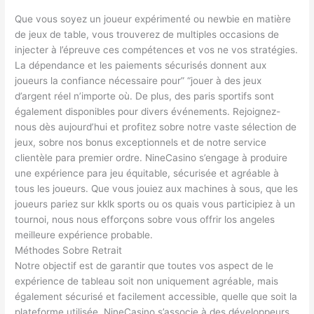
Que vous soyez un joueur expérimenté ou newbie en matière
de jeux de table, vous trouverez de multiples occasions de
injecter à l’épreuve ces compétences et vos ne vos stratégies.
La dépendance et les paiements sécurisés donnent aux
joueurs la confiance nécessaire pour” “jouer à des jeux
d’argent réel n’importe où. De plus, des paris sportifs sont
également disponibles pour divers événements. Rejoignez-
nous dès aujourd’hui et profitez sobre notre vaste sélection de
jeux, sobre nos bonus exceptionnels et de notre service
clientèle para premier ordre. NineCasino s’engage à produire
une expérience para jeu équitable, sécurisée et agréable à
tous les joueurs. Que vous jouiez aux machines à sous, que les
joueurs pariez sur kklk sports ou os quais vous participiez à un
tournoi, nous nous efforçons sobre vous offrir los angeles
meilleure expérience probable.
Méthodes Sobre Retrait
Notre objectif est de garantir que toutes vos aspect de le
expérience de tableau soit non uniquement agréable, mais
également sécurisé et facilement accessible, quelle que soit la
plateforme utilisée. NineCasino s’associe à des développeurs