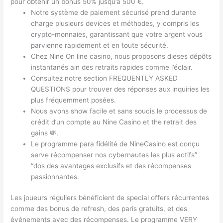
pour obtenir un bonus 50% jusqu’à 500 €.
Notre système de paiement sécurisé prend durante
charge plusieurs devices et méthodes, y compris les
crypto-monnaies, garantissant que votre argent vous
parvienne rapidement et en toute sécurité.
Chez Nine On line casino, nous proposons dieses dépôts
instantanés ain des retraits rapides comme l’éclair.
Consultez notre section FREQUENTLY ASKED
QUESTIONS pour trouver des réponses aux inquiries les
plus fréquemment posées.
Nous avons show facile et sans soucis le processus de
crédit d’un compte au Nine Casino et the retrait des
gains 💸.
Le programme para fidélité de NineCasino est conçu
serve récompenser nos cybernautes les plus actifs”
“dos des avantages exclusifs et des récompenses
passionnantes.
Les joueurs réguliers bénéficient de special offers récurrentes
comme des bonus de refresh, des paris gratuits, et des
événements avec des récompenses. Le programme VERY