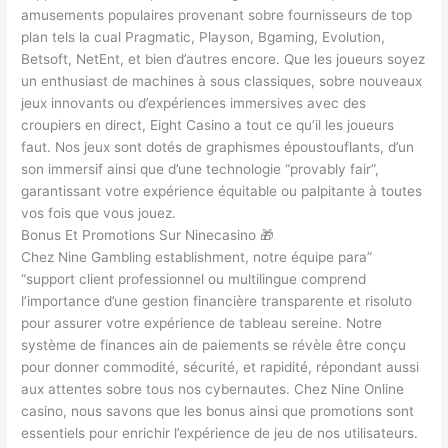
amusements populaires provenant sobre fournisseurs de top
plan tels la cual Pragmatic, Playson, Bgaming, Evolution,
Betsoft, NetEnt, et bien d’autres encore. Que les joueurs soyez
un enthusiast de machines à sous classiques, sobre nouveaux
jeux innovants ou d’expériences immersives avec des
croupiers en direct, Eight Casino a tout ce qu’il les joueurs
faut. Nos jeux sont dotés de graphismes époustouflants, d’un
son immersif ainsi que d’une technologie “provably fair”,
garantissant votre expérience équitable ou palpitante à toutes
vos fois que vous jouez.
Bonus Et Promotions Sur Ninecasino 🎁
Chez Nine Gambling establishment, notre équipe para”
“support client professionnel ou multilingue comprend
l’importance d’une gestion financière transparente et risoluto
pour assurer votre expérience de tableau sereine. Notre
système de finances ain de paiements se révèle être conçu
pour donner commodité, sécurité, et rapidité, répondant aussi
aux attentes sobre tous nos cybernautes. Chez Nine Online
casino, nous savons que les bonus ainsi que promotions sont
essentiels pour enrichir l’expérience de jeu de nos utilisateurs.