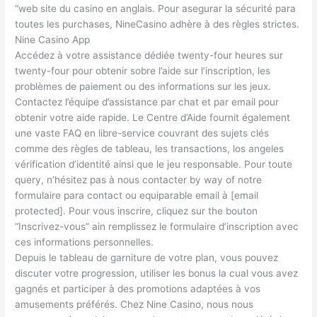
“web site du casino en anglais. Pour asegurar la sécurité para
toutes les purchases, NineCasino adhère à des règles strictes.
Nine Casino App
Accédez à votre assistance dédiée twenty-four heures sur
twenty-four pour obtenir sobre l’aide sur l’inscription, les
problèmes de paiement ou des informations sur les jeux.
Contactez l’équipe d’assistance par chat et par email pour
obtenir votre aide rapide. Le Centre d’Aide fournit également
une vaste FAQ en libre-service couvrant des sujets clés
comme des règles de tableau, les transactions, los angeles
vérification d’identité ainsi que le jeu responsable. Pour toute
query, n’hésitez pas à nous contacter by way of notre
formulaire para contact ou equiparable email à [email
protected]. Pour vous inscrire, cliquez sur the bouton
“Inscrivez-vous” ain remplissez le formulaire d’inscription avec
ces informations personnelles.
Depuis le tableau de garniture de votre plan, vous pouvez
discuter votre progression, utiliser les bonus la cual vous avez
gagnés et participer à des promotions adaptées à vos
amusements préférés. Chez Nine Casino, nous nous