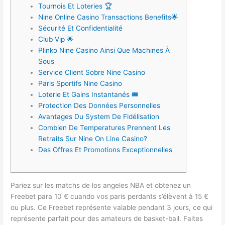
Tournois Et Loteries 🏆
Nine Online Casino Transactions Benefits🌟
Sécurité Et Confidentialité
Club Vip 🌟
Plinko Nine Casino Ainsi Que Machines À
Sous
Service Client Sobre Nine Casino
Paris Sportifs Nine Casino
Loterie Et Gains Instantanés 🎟️
Protection Des Données Personnelles
Avantages Du System De Fidélisation
Combien De Temperatures Prennent Les
Retraits Sur Nine On Line Casino?
Des Offres Et Promotions Exceptionnelles
Pariez sur les matchs de los angeles NBA et obtenez un
Freebet para 10 € cuando vos paris perdants s’élèvent à 15 €
ou plus. Ce Freebet représente valable pendant 3 jours, ce qui
représente parfait pour des amateurs de basket-ball. Faites