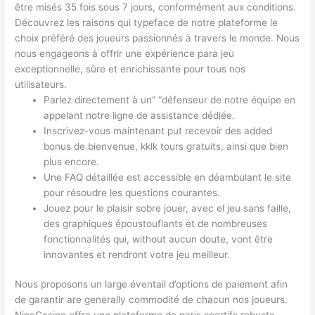
être misés 35 fois sous 7 jours, conformément aux conditions.
Découvrez les raisons qui typeface de notre plateforme le
choix préféré des joueurs passionnés à travers le monde. Nous
nous engageons à offrir une expérience para jeu
exceptionnelle, sûre et enrichissante pour tous nos
utilisateurs.
Parlez directement à un” “défenseur de notre équipe en
appelant notre ligne de assistance dédiée.
Inscrivez-vous maintenant put recevoir des added
bonus de bienvenue, kklk tours gratuits, ainsi que bien
plus encore.
Une FAQ détaillée est accessible en déambulant le site
pour résoudre les questions courantes.
Jouez pour le plaisir sobre jouer, avec el jeu sans faille,
des graphiques époustouflants et de nombreuses
fonctionnalités qui, without aucun doute, vont être
innovantes et rendront votre jeu meilleur.
Nous proposons un large éventail d’options de paiement afin
de garantir are generally commodité de chacun nos joueurs.