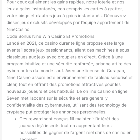
Pour ceux qui aiment les gains rapides, notre loterie et nos
jeux à gains instantanés, con compris les cartes à gratter,
votre bingo et d’autres jeux à gains instantanés. Découvrez
dieses jeux exclusifs développés par l’équipe appartement de
NineCasino.
Code Bonus Nine Win Casino Et Promotions
Lancé en 2021, ce casino durante ligne propose este large
éventail sobre jeux passionnants, allant des machines à sous
classiques aux jeux avec croupiers en direct. Grâce à une
program intuitive et une sécurité renforcée, arianne attire des
cybernautes du monde sauf. Avec une license de Curaçao,
Nine Casino assure este environnement de tableau sécurisé et
clear, tout en offrant des promotions attractives pour les
nouveaux joueurs et des habitués. Le on line casino en ligne
Seven met l’accent sur la sécurité et are generally
confidentialité des cybernautes, utilisant des technology de
cryptage put protéger les annonces personnelles.
Ces reward sont conçus fill maintenir l’intérêt des
joueurs déjà inscrits tout en augmentant leurs
possibilités de gagner de l’argent réel dans ce casino en
segment.