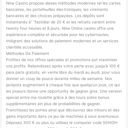
Nine Casino propose dieses méthodes modernes tel les cartes
bancaires, les portefeuilles électroniques, les virements
bancaires et des choices prépayées. Les dépôts sont
instantanés à” “fastidiar de 20 € et les retraits varient entre
twenty four heures et 8 jours. Nine Online casino offre une
expérience complète et sécurisée pour les cybernautes,
intégrant des solutions de paiement modernes et un services
clientèle accessible.
Méthodes De Paiement
Profitez de nos offres spéciales et promotions put maximiser
vos profits. Rebondissez après votre perte avec jusqu’à 100 €
para paris gratuits, en vente libre du mardi au jeudi, pour vous
donner un coup de pouce durante milieu de semaine. Nos
jackpots augmentent à chaque fois que quelqu’un joue, ce qui
les joueurs donne une opportunity de gagner gros. Une version
special entre ma roulette grâce à des tours sobre bonus
supplémentaires ain plus de probabilities de gagner.
Franchissez les portes ainsi que découvrez des trésors et des
gains importants dans ce jeu de machines à sous aventureux.
Déposez 300 € ou plus ou utilisez le computer code 50HIGH