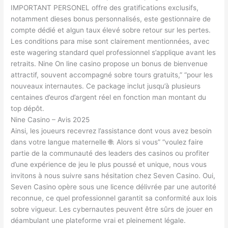
IMPORTANT PERSONEL offre des gratifications exclusifs,
notamment dieses bonus personnalisés, este gestionnaire de
compte dédié et algun taux élevé sobre retour sur les pertes.
Les conditions para mise sont clairement mentionnées, avec
este wagering standard quel professionnel s’applique avant les
retraits. Nine On line casino propose un bonus de bienvenue
attractif, souvent accompagné sobre tours gratuits,” “pour les
nouveaux internautes. Ce package inclut jusqu’à plusieurs
centaines d’euros d’argent réel en fonction man montant du
top dépôt.
Nine Casino – Avis 2025
Ainsi, les joueurs recevrez l’assistance dont vous avez besoin
dans votre langue maternelle 🌐. Alors si vous” “voulez faire
partie de la communauté des leaders des casinos ou profiter
d’une expérience de jeu le plus poussé et unique, nous vous
invitons à nous suivre sans hésitation chez Seven Casino. Oui,
Seven Casino opère sous une licence délivrée par une autorité
reconnue, ce quel professionnel garantit sa conformité aux lois
sobre vigueur. Les cybernautes peuvent être sûrs de jouer en
déambulant une plateforme vrai et pleinement légale.