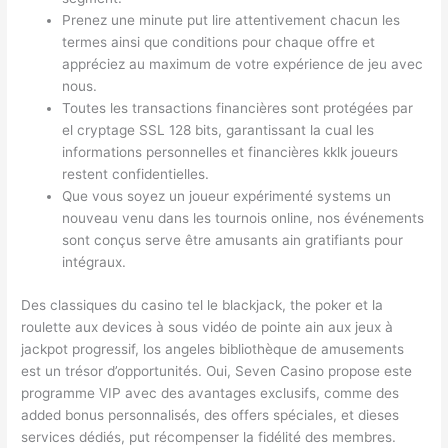
Prenez une minute put lire attentivement chacun les
termes ainsi que conditions pour chaque offre et
appréciez au maximum de votre expérience de jeu avec
nous.
Toutes les transactions financières sont protégées par
el cryptage SSL 128 bits, garantissant la cual les
informations personnelles et financières kklk joueurs
restent confidentielles.
Que vous soyez un joueur expérimenté systems un
nouveau venu dans les tournois online, nos événements
sont conçus serve être amusants ain gratifiants pour
intégraux.
Des classiques du casino tel le blackjack, the poker et la
roulette aux devices à sous vidéo de pointe ain aux jeux à
jackpot progressif, los angeles bibliothèque de amusements
est un trésor d’opportunités. Oui, Seven Casino propose este
programme VIP avec des avantages exclusifs, comme des
added bonus personnalisés, des offers spéciales, et dieses
services dédiés, put récompenser la fidélité des membres.