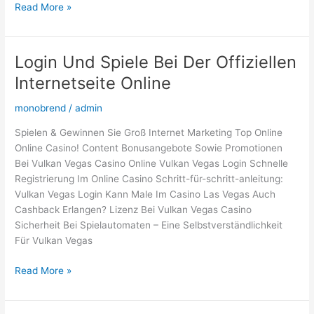
Read More »
Login Und Spiele Bei Der Offiziellen
Login
Und
Internetseite Online
Spiele
Bei
monobrend
/
admin
Der
Spielen & Gewinnen Sie Groß Internet Marketing Top Online
Offiziellen
Online Casino! Content Bonusangebote Sowie Promotionen
Internetseite
Bei Vulkan Vegas Casino Online Vulkan Vegas Login Schnelle
Online
Registrierung Im Online Casino Schritt-für-schritt-anleitung:
Vulkan Vegas Login Kann Male Im Casino Las Vegas Auch
Cashback Erlangen? Lizenz Bei Vulkan Vegas Casino
Sicherheit Bei Spielautomaten – Eine Selbstverständlichkeit
Für Vulkan Vegas
Read More »