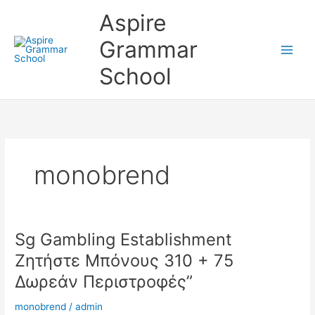
Skip
Aspire
to
content
Grammar
School
monobrend
Sg Gambling Establishment
Sg
Gambling
Ζητήστε Μπόνους 310 + 75
Establishment
Δωρεάν Περιστροφές”
Ζητήστε
Μπόνους
monobrend
/
admin
310