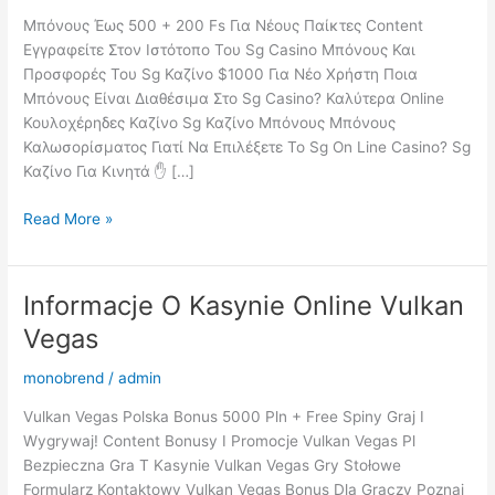
+
Μπόνους Έως 500 + 200 Fs Για Νέους Παίκτες Content
75
Εγγραφείτε Στον Ιστότοπο Του Sg Casino Μπόνους Και
Δωρεάν
Προσφορές Του Sg Καζίνο $1000 Για Νέο Χρήστη Ποια
Περιστροφές”
Μπόνους Είναι Διαθέσιμα Στο Sg Casino? Καλύτερα Online
Κουλοχέρηδες Καζίνο Sg Καζίνο Μπόνους Μπόνους
Καλωσορίσματος Γιατί Να Επιλέξετε Το Sg On Line Casino? Sg
Καζίνο Για Κινητά ✋ […]
Read More »
Informacje O Kasynie Online Vulkan
Informacje
O
Vegas
Kasynie
Online
monobrend
/
admin
Vulkan
Vulkan Vegas Polska Bonus 5000 Pln + Free Spiny Graj I
Vegas
Wygrywaj! Content Bonusy I Promocje Vulkan Vegas Pl
Bezpieczna Gra T Kasynie Vulkan Vegas Gry Stołowe
Formularz Kontaktowy Vulkan Vegas Bonus Dla Graczy Poznaj