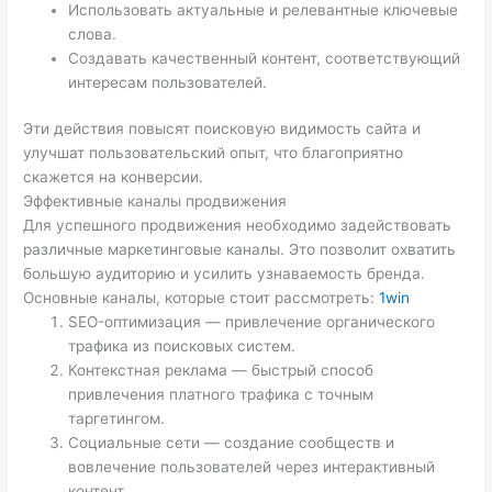
Использовать актуальные и релевантные ключевые
слова.
Создавать качественный контент, соответствующий
интересам пользователей.
Эти действия повысят поисковую видимость сайта и
улучшат пользовательский опыт, что благоприятно
скажется на конверсии.
Эффективные каналы продвижения
Для успешного продвижения необходимо задействовать
различные маркетинговые каналы. Это позволит охватить
большую аудиторию и усилить узнаваемость бренда.
Основные каналы, которые стоит рассмотреть:
1win
SEO-оптимизация — привлечение органического
трафика из поисковых систем.
Контекстная реклама — быстрый способ
привлечения платного трафика с точным
таргетингом.
Социальные сети — создание сообществ и
вовлечение пользователей через интерактивный
контент.