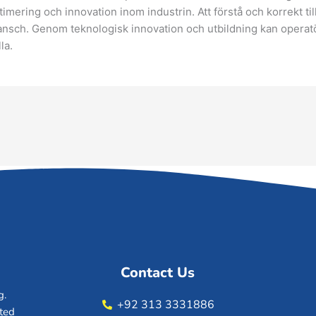
imering och innovation inom industrin. Att förstå och korrekt ti
nsch. Genom teknologisk innovation och utbildning kan operatö
la.
Contact Us
g.
+92 313 3331886
ated