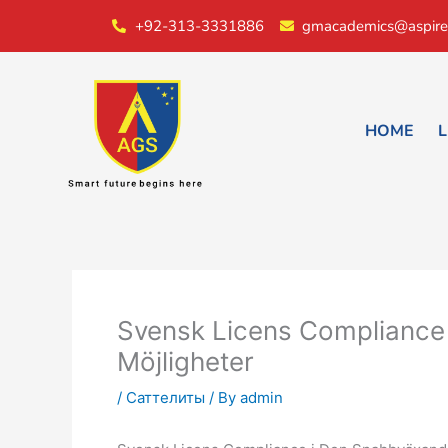
Skip
+92-313-3331886
gmacademics@aspire
to
content
HOME
L
Svensk Licens Compliance
Möjligheter
/
Саттелиты
/ By
admin