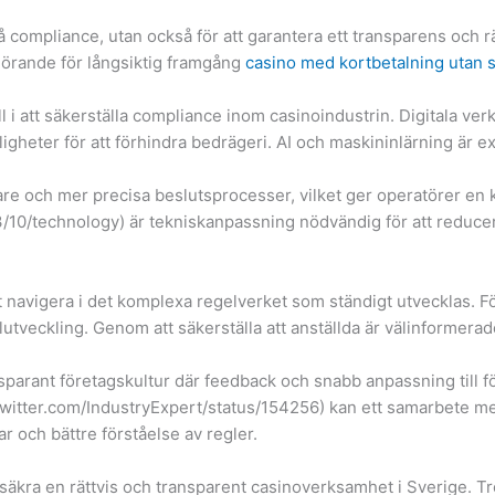
 compliance, utan också för att garantera ett transparens och rät
vgörande för långsiktig framgång
casino med kortbetalning utan 
 i att säkerställa compliance inom casinoindustrin. Digitala ve
ligheter för att förhindra bedrägeri. AI och maskininlärning är
e och mer precisa beslutsprocesser, vilket ger operatörer en ko
0/technology) är tekniskanpassning nödvändig för att reducera
t navigera i det komplexa regelverket som ständigt utvecklas. Fö
lutveckling. Genom att säkerställa att anställda är välinformera
sparant företagskultur där feedback och snabb anpassning till f
//twitter.com/IndustryExpert/status/154256) kan ett samarbete m
ar och bättre förståelse av regler.
 säkra en rättvis och transparent casinoverksamhet i Sverige. T