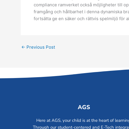
compliance ramverket också möjligheter till opt
framgång och hållbarhet i denna dynamiska bra
fortsätta ge en säker och rättvis spelmiljö för al
←
Previous Post
AGS
Here at AGS, your child is at the heart of learnin
Through our student-centered and E-Tech integr