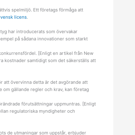
tvis spelmiljö. Ett företags förmåga att
svensk licens
.
rktyg har introducerats som övervakar
 exempel på sådana innovationer som starkt
nkurrensfördel. [Enligt en artikel från New
 kostnader samtidigt som det säkerställs att
r att övervinna detta är det avgörande att
de om gällande regler och krav, kan företag
örändrade förutsättningar uppmuntras. [Enligt
ellan regulatoriska myndigheter och
rots de utmaningar som uppstår, erbjuder