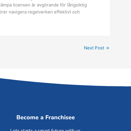
llämpa licensen är avgörande för långsiktig
rer navigera regelverken effektivt och
Next Post
→
Become a Franchisee
Lets starts a smart future with us