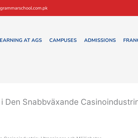
grammarschool.com.pk
EARNING AT AGS
CAMPUSES
ADMISSIONS
FRAN
 i Den Snabbväxande Casinoindustri