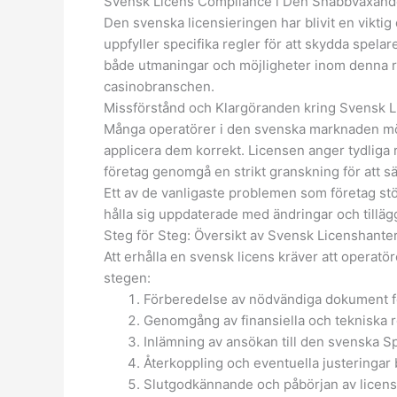
Svensk Licens Compliance i Den Snabbväxande
Den svenska licensieringen har blivit en vikti
uppfyller specifika regler för att skydda spelar
både utmaningar och möjligheter inom denna ra
casinobranschen.
Missförstånd och Klargöranden kring Svensk 
Många operatörer i den svenska marknaden möter 
applicera dem korrekt. Licensen anger tydliga r
företag genomgå en strikt granskning för att säker
Ett av de vanligaste problemen som företag stöt
hålla sig uppdaterade med ändringar och tilläg
Steg för Steg: Översikt av Svensk Licenshante
Att erhålla en svensk licens kräver att operatö
stegen:
Förberedelse av nödvändiga dokument f
Genomgång av finansiella och tekniska re
Inlämning av ansökan till den svenska S
Återkoppling och eventuella justeringa
Slutgodkännande och påbörjan av licens