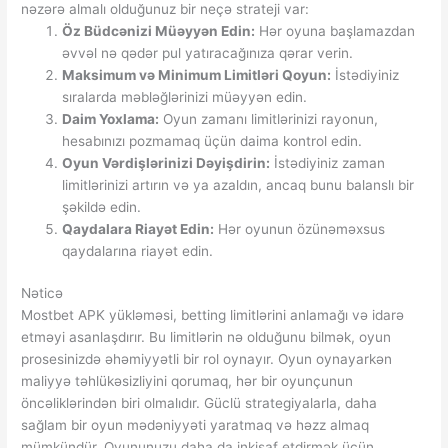
nəzərə almalı olduğunuz bir neçə strateji var:
Öz Büdcənizi Müəyyən Edin:
Hər oyuna başlamazdan
əvvəl nə qədər pul yatıracağınıza qərar verin.
Maksimum və Minimum Limitləri Qoyun:
İstədiyiniz
sıralarda məbləğlərinizi müəyyən edin.
Daim Yoxlama:
Oyun zamanı limitlərinizi rayonun,
hesabınızı pozmamaq üçün daima kontrol edin.
Oyun Vərdişlərinizi Dəyişdirin:
İstədiyiniz zaman
limitlərinizi artırın və ya azaldın, ancaq bunu balanslı bir
şəkildə edin.
Qaydalara Riayət Edin:
Hər oyunun özünəməxsus
qaydalarına riayət edin.
Nəticə
Mostbet APK yükləməsi, betting limitlərini anlamağı və idarə
etməyi asanlaşdırır. Bu limitlərin nə olduğunu bilmək, oyun
prosesinizdə əhəmiyyətli bir rol oynayır. Oyun oynayarkən
maliyyə təhlükəsizliyini qorumaq, hər bir oyunçunun
öncəliklərindən biri olmalıdır. Güclü strategiyalarla, daha
sağlam bir oyun mədəniyyəti yaratmaq və həzz almaq
mümkündür. Oyununuzu daha da inkişaf etdirmək üçün