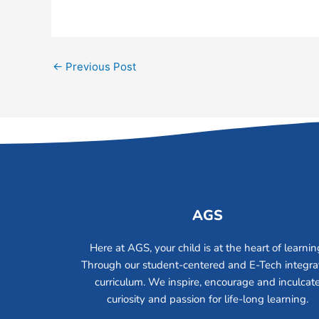
←
Previous Post
AGS
Here at AGS, your child is at the heart of learnin
Through our student-centered and E-Tech integr
curriculum. We inspire, encourage and inculcat
curiosity and passion for life-long learning.