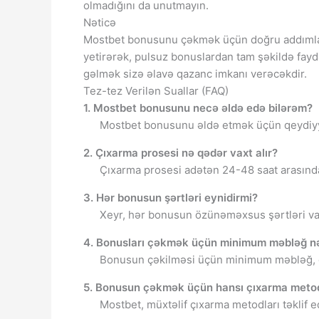
olmadığını da unutmayın.
Nəticə
Mostbet bonusunu çəkmək üçün doğru addımları
yetirərək, pulsuz bonuslardan tam şəkildə fayd
gəlmək sizə əlavə qazanc imkanı verəcəkdir.
Tez-tez Verilən Suallar (FAQ)
1. Mostbet bonusunu necə əldə edə bilərəm?
Mostbet bonusunu əldə etmək üçün qeydiyya
2. Çıxarma prosesi nə qədər vaxt alır?
Çıxarma prosesi adətən 24-48 saat arasında
3. Hər bonusun şərtləri eynidirmi?
Xeyr, hər bonusun özünəməxsus şərtləri var
4. Bonusları çəkmək üçün minimum məbləğ nə
Bonusun çəkilməsi üçün minimum məbləğ, dah
5. Bonusun çəkmək üçün hansı çıxarma meto
Mostbet, müxtəlif çıxarma metodları təklif ed