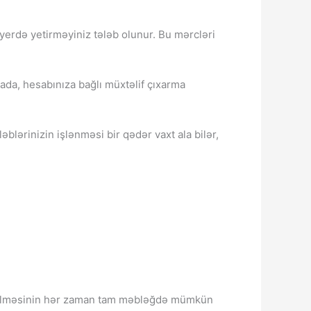
erdə yetirməyiniz tələb olunur. Bu mərcləri
ada, hesabınıza bağlı müxtəlif çıxarma
blərinizin işlənməsi bir qədər vaxt ala bilər,
çəkilməsinin hər zaman tam məbləğdə mümkün