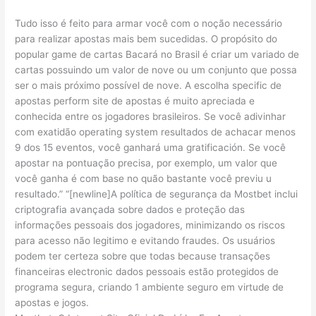
Tudo isso é feito para armar você com o noção necessário
para realizar apostas mais bem sucedidas. O propósito do
popular game de cartas Bacará no Brasil é criar um variado de
cartas possuindo um valor de nove ou um conjunto que possa
ser o mais próximo possível de nove. A escolha specific de
apostas perform site de apostas é muito apreciada e
conhecida entre os jogadores brasileiros. Se você adivinhar
com exatidão operating system resultados de achacar menos
9 dos 15 eventos, você ganhará uma gratificación. Se você
apostar na pontuação precisa, por exemplo, um valor que
você ganha é com base no quão bastante você previu u
resultado.” “[newline]A política de segurança da Mostbet inclui
criptografia avançada sobre dados e proteção das
informações pessoais dos jogadores, minimizando os riscos
para acesso não legitimo e evitando fraudes. Os usuários
podem ter certeza sobre que todas because transações
financeiras electronic dados pessoais estão protegidos de
programa segura, criando 1 ambiente seguro em virtude de
apostas e jogos.