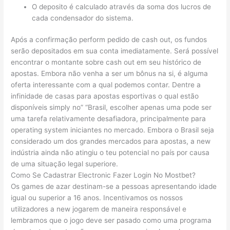
O deposito é calculado através da soma dos lucros de
cada condensador do sistema.
Após a confirmação perform pedido de cash out, os fundos
serão depositados em sua conta imediatamente. Será possível
encontrar o montante sobre cash out em seu histórico de
apostas. Embora não venha a ser um bônus na si, é alguma
oferta interessante com a qual podemos contar. Dentre a
infinidade de casas para apostas esportivas o qual estão
disponíveis simply no” “Brasil, escolher apenas uma pode ser
uma tarefa relativamente desafiadora, principalmente para
operating system iniciantes no mercado. Embora o Brasil seja
considerado um dos grandes mercados para apostas, a new
indústria ainda não atingiu o teu potencial no país por causa
de uma situação legal superiore.
Como Se Cadastrar Electronic Fazer Login No Mostbet?
Os games de azar destinam-se a pessoas apresentando idade
igual ou superior a 16 anos. Incentivamos os nossos
utilizadores a new jogarem de maneira responsável e
lembramos que o jogo deve ser pasado como uma programa