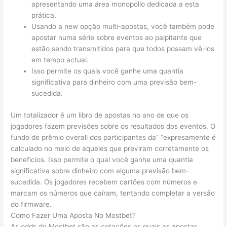
apresentando uma área monopolio dedicada a esta
prática.
Usando a new opção multi-apostas, você também pode
apostar numa série sobre eventos ao palpitante que
estão sendo transmitidos para que todos possam vê-los
em tempo actual.
Isso permite os quais você ganhe uma quantia
significativa para dinheiro com uma previsão bem-
sucedida.
Um totalizador é um libro de apostas no ano de que os
jogadores fazem previsões sobre os resultados dos eventos. O
fundo de prêmio overall dos participantes da” “expresamente é
calculado no meio de aqueles que previram corretamente os
beneficios. Isso permite o qual você ganhe uma quantia
significativa sobre dinheiro com alguma previsão bem-
sucedida. Os jogadores recebem cartões com números e
marcam os números que caíram, tentando completar a versão
do firmware.
Como Fazer Uma Aposta No Mostbet?
As odds do Mostbet são as cotações os quais as apostas