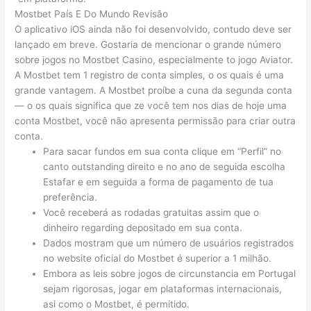
Mostbet País E Do Mundo Revisão
O aplicativo iOS ainda não foi desenvolvido, contudo deve ser
lançado em breve. Gostaria de mencionar o grande número
sobre jogos no Mostbet Casino, especialmente to jogo Aviator.
A Mostbet tem 1 registro de conta simples, o os quais é uma
grande vantagem. A Mostbet proíbe a cuna da segunda conta
— o os quais significa que ze você tem nos dias de hoje uma
conta Mostbet, você não apresenta permissão para criar outra
conta.
Para sacar fundos em sua conta clique em “Perfil” no
canto outstanding direito e no ano de seguida escolha
Estafar e em seguida a forma de pagamento de tua
preferência.
Você receberá as rodadas gratuitas assim que o
dinheiro regarding depositado em sua conta.
Dados mostram que um número de usuários registrados
no website oficial do Mostbet é superior a 1 milhão.
Embora as leis sobre jogos de circunstancia em Portugal
sejam rigorosas, jogar em plataformas internacionais,
asi como o Mostbet, é permitido.