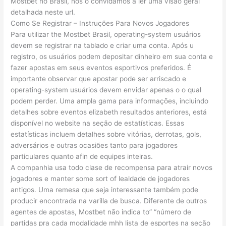
Mostbet no Brasil, nós o convidamos a ler uma visão geral
detalhada neste url.
Como Se Registrar – Instruções Para Novos Jogadores
Para utilizar the Mostbet Brasil, operating-system usuários
devem se registrar na tablado e criar uma conta. Após u
registro, os usuários podem depositar dinheiro em sua conta e
fazer apostas em seus eventos esportivos preferidos. É
importante observar que apostar pode ser arriscado e
operating-system usuários devem envidar apenas o o qual
podem perder. Uma ampla gama para informações, incluindo
detalhes sobre eventos elizabeth resultados anteriores, está
disponível no website na seção de estatísticas. Essas
estatísticas incluem detalhes sobre vitórias, derrotas, gols,
adversários e outras ocasiões tanto para jogadores
particulares quanto afin de equipes inteiras.
A companhia usa todo clase de recompensa para atrair novos
jogadores e manter some sort of lealdade de jogadores
antigos. Uma remesa que seja interessante também pode
producir encontrada na varilla de busca. Diferente de outros
agentes de apostas, Mostbet não indica to” “número de
partidas pra cada modalidade mhh lista de esportes na seção