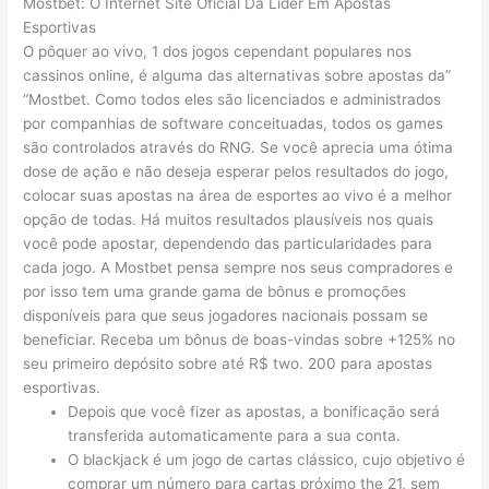
Mostbet: O Internet Site Oficial Da Líder Em Apostas
Esportivas
O pôquer ao vivo, 1 dos jogos cependant populares nos
cassinos online, é alguma das alternativas sobre apostas da”
“Mostbet. Como todos eles são licenciados e administrados
por companhias de software conceituadas, todos os games
são controlados através do RNG. Se você aprecia uma ótima
dose de ação e não deseja esperar pelos resultados do jogo,
colocar suas apostas na área de esportes ao vivo é a melhor
opção de todas. Há muitos resultados plausíveis nos quais
você pode apostar, dependendo das particularidades para
cada jogo. A Mostbet pensa sempre nos seus compradores e
por isso tem uma grande gama de bônus e promoções
disponíveis para que seus jogadores nacionais possam se
beneficiar. Receba um bônus de boas-vindas sobre +125% no
seu primeiro depósito sobre até R$ two. 200 para apostas
esportivas.
Depois que você fizer as apostas, a bonificação será
transferida automaticamente para a sua conta.
O blackjack é um jogo de cartas clássico, cujo objetivo é
comprar um número para cartas próximo the 21, sem