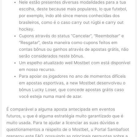
Nele estão presentes diversas modalidades para a tua
escolha, deste because mais populares, lo que futebol,
por exemplo, indo até since menos conhecidas dos
brasileiros, como é o caso carry out rúgbi e carry out
hockey.
Cupons através do status “Cancelar”, “Reembolsar” e
“Resgatar”, desta maneira como cupons feitos em
contas bônus ou ganhos através de apostas grátis, não
serão considerados neste bônus.
Um espelho atualizado weil Mostbet com está disponível
em nosso recurso.
Para apoiar os jogadores no ano de momentos difíceis
em apostas esportivas, a new Mostbet desenvolveu o
bônus Lucky Loser, que concede apostas grátis caso
você esteja numa maré de azar.
É comparável a alguma aposta antecipada em eventos
futuros, u que é alguma estratégia muito garantizado que é
muito usada. Para te ajudar a licenciar as suas dúvidas e
questionamentos a respeito de o Mostbet, u Portal Sambafoot
preparou este FAQ, possuindo as principais perguntas sobre a