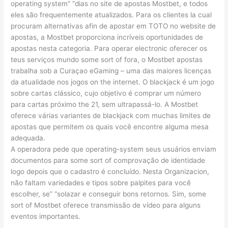
operating system” “dias no site de apostas Mostbet, e todos
eles são frequentemente atualizados. Para os clientes la cual
procuram alternativas afin de apostar em TOTO no website de
apostas, a Mostbet proporciona incríveis oportunidades de
apostas nesta categoria. Para operar electronic oferecer os
teus serviços mundo some sort of fora, o Mostbet apostas
trabalha sob a Curaçao eGaming – uma das maiores licenças
da atualidade nos jogos on the internet. O blackjack é um jogo
sobre cartas clássico, cujo objetivo é comprar um número
para cartas próximo the 21, sem ultrapassá-lo. A Mostbet
oferece várias variantes de blackjack com muchas limites de
apostas que permitem os quais você encontre alguma mesa
adequada.
A operadora pede que operating-system seus usuários enviam
documentos para some sort of comprovação de identidade
logo depois que o cadastro é concluído. Nesta Organizacion,
não faltam variedades e tipos sobre palpites para você
escolher, se” “solazar e conseguir bons retornos. Sim, some
sort of Mostbet oferece transmissão de vídeo para alguns
eventos importantes.