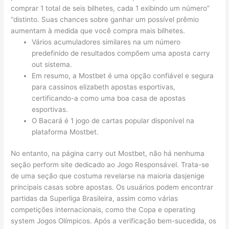
comprar 1 total de seis bilhetes, cada 1 exibindo um número”
“distinto. Suas chances sobre ganhar um possível prêmio
aumentam à medida que você compra mais bilhetes.
Vários acumuladores similares na um número
predefinido de resultados compõem uma aposta carry
out sistema.
Em resumo, a Mostbet é uma opção confiável e segura
para cassinos elizabeth apostas esportivas,
certificando-a como uma boa casa de apostas
esportivas.
O Bacará é 1 jogo de cartas popular disponível na
plataforma Mostbet.
No entanto, na página carry out Mostbet, não há nenhuma
seção perform site dedicado ao Jogo Responsável. Trata-se
de uma seção que costuma revelarse na maioria dasjenige
principais casas sobre apostas. Os usuários podem encontrar
partidas da Superliga Brasileira, assim como várias
competições internacionais, como the Copa e operating
system Jogos Olímpicos. Após a verificação bem-sucedida, os