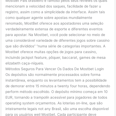
Mostbet País brasileiro é famoso pelos seus reviews os quais
mencionam a velocidad dos saques, facilidade de fazer u
registro, assim como a simplicidade da interface. Assim tais
como qualquer agente sobre apostas mundialmente
renomado, MostBet oferece aos apostadores uma seleção
verdadeiramente extensa de esporte e diferentes eventos
para apostar. Na Mostbet, você pode selecionar no meio de
uma considerável variedade de diferentes jogos sobre cassino
que são divididos” “numa série de categorias importantes. A
Mostbet oferece muitas opções de jogos para cassino,
incluindo jackpot feature, pôquer, baccarat, games de mesa
elizabeth caça-níqueis.
Métodos Seguros Para Vencer Os Dados De Mostbet Login
Os depósitos são normalmente processados sobre forma
instantânea, enquanto os levantamentos tem a possibilidade
de demorar entre 15 minutos a twenty four horas, dependendo
perform método escolhido. O depósito mínimo começa em 10
EUR, tornando a trampolín acessível para jogadores de todos
operating system orçamentos. As loterias on-line, que são
inteiramente legais not any Brasil, são uma escolha disponível
para os usuários weil Mostbet. Cada participante deve