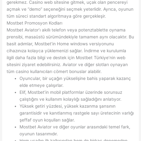
gerekmez. Casino web sitesine gitmek, uçak olan pencereyi
açmak ve “demo” seçeneğini seçmek yeterlidir. Ayrıca, oyunun
tüm süreci standart algoritmaya göre gerçekleşir.
Mostbet Promosyon Kodları
Mostbet Aviator’ı akıllı telefon veya potenztablette oynama
prensibi, masaüstü sürümündekiyle tamamen aynı olacaktır. Bu
basit adımlar, Mostbet’in Home windows versiyonunu
cihazınıza kolayca yüklemenizi sağlar. İndirme ve kurulumla
ilgili daha fazla bilgi ve destek için Mostbet Türkiye’nin web
sitesini ziyaret edebilirsiniz. Aviator ve diğer slotları oynayan
tüm casino kullanıcıları cömert bonuslar alabilir.
Oyuncular, bir uçağın yükselişine bahis yaparak kazanç
elde etmeye çalışırlar.
Elif, Mostbet’in mobil platformlar üzerinde sorunsuz
çalıştığını ve kullanım kolaylığı sağladığını anlatıyor.
Yüksek getiri yüzdesi, yüksek kazanma şansının
garantisidir ve kanıtlanmış rastgele sayı üretecinin varlığı
şeffaf oyun koşulları sağlar.
Mostbet Aviator ve diğer oyunlar arasındaki temel fark,
oyunun tasarımıdır.
Hem uçağın ilk kalkışından hem de birkaç denemeden