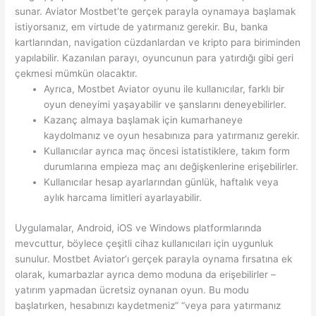
sunar. Aviator Mostbet’te gerçek parayla oynamaya başlamak
istiyorsanız, em virtude de yatırmanız gerekir. Bu, banka
kartlarından, navigation cüzdanlardan ve kripto para biriminden
yapılabilir. Kazanılan parayı, oyuncunun para yatırdığı gibi geri
çekmesi mümkün olacaktır.
Ayrıca, Mostbet Aviator oyunu ile kullanıcılar, farklı bir
oyun deneyimi yaşayabilir ve şanslarını deneyebilirler.
Kazanç almaya başlamak için kumarhaneye
kaydolmanız ve oyun hesabınıza para yatırmanız gerekir.
Kullanıcılar ayrıca maç öncesi istatistiklere, takım form
durumlarına empieza maç anı değişkenlerine erişebilirler.
Kullanıcılar hesap ayarlarından günlük, haftalık veya
aylık harcama limitleri ayarlayabilir.
Uygulamalar, Android, iOS ve Windows platformlarında
mevcuttur, böylece çeşitli cihaz kullanıcıları için uygunluk
sunulur. Mostbet Aviator’ı gerçek parayla oynama fırsatına ek
olarak, kumarbazlar ayrıca demo moduna da erişebilirler –
yatırım yapmadan ücretsiz oynanan oyun. Bu modu
başlatırken, hesabınızı kaydetmeniz” “veya para yatırmanız