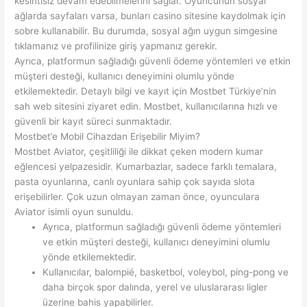
kesintisiz devam edebilmelerini sağlar. Oyuncunun sosyal
ağlarda sayfaları varsa, bunları casino sitesine kaydolmak için
sobre kullanabilir. Bu durumda, sosyal ağın uygun simgesine
tıklamanız ve profilinize giriş yapmanız gerekir.
Ayrıca, platformun sağladığı güvenli ödeme yöntemleri ve etkin
müşteri desteği, kullanıcı deneyimini olumlu yönde
etkilemektedir. Detaylı bilgi ve kayıt için Mostbet Türkiye’nin
sah web sitesini ziyaret edin. Mostbet, kullanıcılarına hızlı ve
güvenli bir kayıt süreci sunmaktadır.
Mostbet’e Mobil Cihazdan Erişebilir Miyim?
Mostbet Aviator, çeşitliliği ile dikkat çeken modern kumar
eğlencesi yelpazesidir. Kumarbazlar, sadece farklı temalara,
pasta oyunlarına, canlı oyunlara sahip çok sayıda slota
erişebilirler. Çok uzun olmayan zaman önce, oyunculara
Aviator isimli oyun sunuldu.
Ayrıca, platformun sağladığı güvenli ödeme yöntemleri
ve etkin müşteri desteği, kullanıcı deneyimini olumlu
yönde etkilemektedir.
Kullanıcılar, balompié, basketbol, voleybol, ping-pong ve
daha birçok spor dalında, yerel ve uluslararası ligler
üzerine bahis yapabilirler.