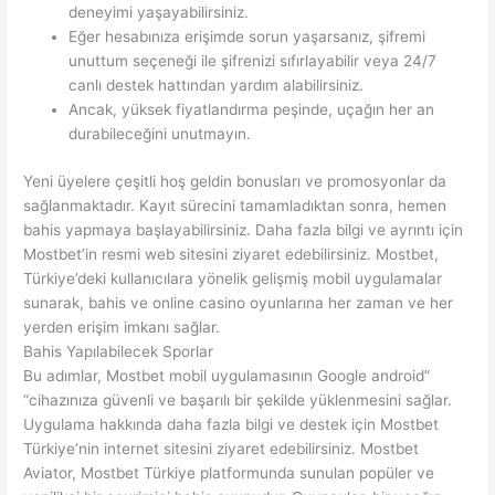
deneyimi yaşayabilirsiniz.
Eğer hesabınıza erişimde sorun yaşarsanız, şifremi
unuttum seçeneği ile şifrenizi sıfırlayabilir veya 24/7
canlı destek hattından yardım alabilirsiniz.
Ancak, yüksek fiyatlandırma peşinde, uçağın her an
durabileceğini unutmayın.
Yeni üyelere çeşitli hoş geldin bonusları ve promosyonlar da
sağlanmaktadır. Kayıt sürecini tamamladıktan sonra, hemen
bahis yapmaya başlayabilirsiniz. Daha fazla bilgi ve ayrıntı için
Mostbet’in resmi web sitesini ziyaret edebilirsiniz. Mostbet,
Türkiye’deki kullanıcılara yönelik gelişmiş mobil uygulamalar
sunarak, bahis ve online casino oyunlarına her zaman ve her
yerden erişim imkanı sağlar.
Bahis Yapılabilecek Sporlar
Bu adımlar, Mostbet mobil uygulamasının Google android”
“cihazınıza güvenli ve başarılı bir şekilde yüklenmesini sağlar.
Uygulama hakkında daha fazla bilgi ve destek için Mostbet
Türkiye’nin internet sitesini ziyaret edebilirsiniz. Mostbet
Aviator, Mostbet Türkiye platformunda sunulan popüler ve