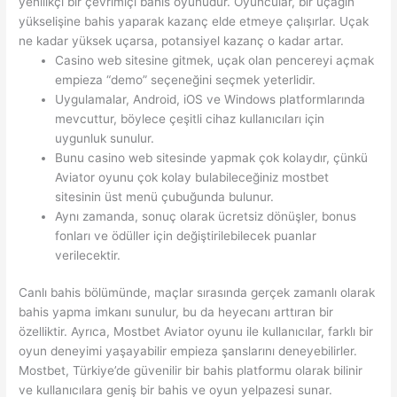
yenilikçi bir çevrimiçi bahis oyunudur. Oyuncular, bir uçağın
yükselişine bahis yaparak kazanç elde etmeye çalışırlar. Uçak
ne kadar yüksek uçarsa, potansiyel kazanç o kadar artar.
Casino web sitesine gitmek, uçak olan pencereyi açmak
empieza “demo” seçeneğini seçmek yeterlidir.
Uygulamalar, Android, iOS ve Windows platformlarında
mevcuttur, böylece çeşitli cihaz kullanıcıları için
uygunluk sunulur.
Bunu casino web sitesinde yapmak çok kolaydır, çünkü
Aviator oyunu çok kolay bulabileceğiniz mostbet
sitesinin üst menü çubuğunda bulunur.
Aynı zamanda, sonuç olarak ücretsiz dönüşler, bonus
fonları ve ödüller için değiştirilebilecek puanlar
verilecektir.
Canlı bahis bölümünde, maçlar sırasında gerçek zamanlı olarak
bahis yapma imkanı sunulur, bu da heyecanı arttıran bir
özelliktir. Ayrıca, Mostbet Aviator oyunu ile kullanıcılar, farklı bir
oyun deneyimi yaşayabilir empieza şanslarını deneyebilirler.
Mostbet, Türkiye’de güvenilir bir bahis platformu olarak bilinir
ve kullanıcılara geniş bir bahis ve oyun yelpazesi sunar.