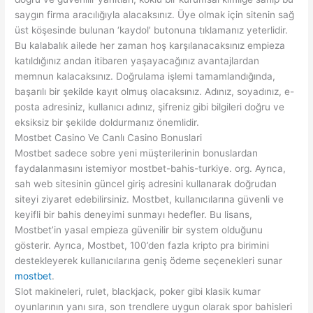
saygın firma aracılığıyla alacaksınız. Üye olmak için sitenin sağ
üst köşesinde bulunan ‘kaydol’ butonuna tıklamanız yeterlidir.
Bu kalabalık ailede her zaman hoş karşılanacaksınız empieza
katıldığınız andan itibaren yaşayacağınız avantajlardan
memnun kalacaksınız. Doğrulama işlemi tamamlandığında,
başarılı bir şekilde kayıt olmuş olacaksınız. Adınız, soyadınız, e-
posta adresiniz, kullanıcı adınız, şifreniz gibi bilgileri doğru ve
eksiksiz bir şekilde doldurmanız önemlidir.
Mostbet Casino Ve Canlı Casino Bonuslari
Mostbet sadece sobre yeni müşterilerinin bonuslardan
faydalanmasını istemiyor mostbet-bahis-turkiye. org. Ayrıca,
sah web sitesinin güncel giriş adresini kullanarak doğrudan
siteyi ziyaret edebilirsiniz. Mostbet, kullanıcılarına güvenli ve
keyifli bir bahis deneyimi sunmayı hedefler. Bu lisans,
Mostbet’in yasal empieza güvenilir bir system olduğunu
gösterir. Ayrıca, Mostbet, 100’den fazla kripto pra birimini
destekleyerek kullanıcılarına geniş ödeme seçenekleri sunar
mostbet
.
Slot makineleri, rulet, blackjack, poker gibi klasik kumar
oyunlarının yanı sıra, son trendlere uygun olarak spor bahisleri