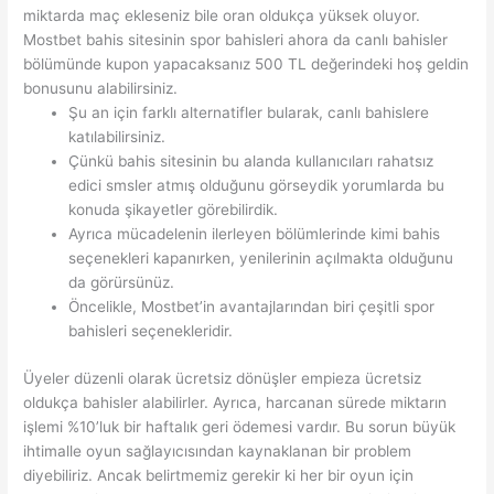
miktarda maç ekleseniz bile oran oldukça yüksek oluyor.
Mostbet bahis sitesinin spor bahisleri ahora da canlı bahisler
bölümünde kupon yapacaksanız 500 TL değerindeki hoş geldin
bonusunu alabilirsiniz.
Şu an için farklı alternatifler bularak, canlı bahislere
katılabilirsiniz.
Çünkü bahis sitesinin bu alanda kullanıcıları rahatsız
edici smsler atmış olduğunu görseydik yorumlarda bu
konuda şikayetler görebilirdik.
Ayrıca mücadelenin ilerleyen bölümlerinde kimi bahis
seçenekleri kapanırken, yenilerinin açılmakta olduğunu
da görürsünüz.
Öncelikle, Mostbet’in avantajlarından biri çeşitli spor
bahisleri seçenekleridir.
Üyeler düzenli olarak ücretsiz dönüşler empieza ücretsiz
oldukça bahisler alabilirler. Ayrıca, harcanan sürede miktarın
işlemi %10’luk bir haftalık geri ödemesi vardır. Bu sorun büyük
ihtimalle oyun sağlayıcısından kaynaklanan bir problem
diyebiliriz. Ancak belirtmemiz gerekir ki her bir oyun için