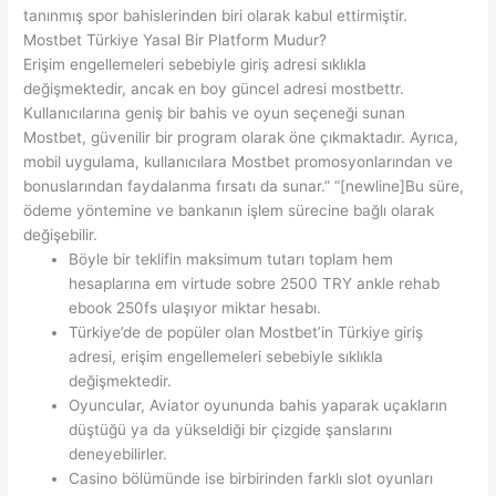
tanınmış spor bahislerinden biri olarak kabul ettirmiştir.
Mostbet Türkiye Yasal Bir Platform Mudur?
Erişim engellemeleri sebebiyle giriş adresi sıklıkla
değişmektedir, ancak en boy güncel adresi mostbettr.
Kullanıcılarına geniş bir bahis ve oyun seçeneği sunan
Mostbet, güvenilir bir program olarak öne çıkmaktadır. Ayrıca,
mobil uygulama, kullanıcılara Mostbet promosyonlarından ve
bonuslarından faydalanma fırsatı da sunar.” “[newline]Bu süre,
ödeme yöntemine ve bankanın işlem sürecine bağlı olarak
değişebilir.
Böyle bir teklifin maksimum tutarı toplam hem
hesaplarına em virtude sobre 2500 TRY ankle rehab
ebook 250fs ulaşıyor miktar hesabı.
Türkiye’de de popüler olan Mostbet’in Türkiye giriş
adresi, erişim engellemeleri sebebiyle sıklıkla
değişmektedir.
Oyuncular, Aviator oyununda bahis yaparak uçakların
düştüğü ya da yükseldiği bir çizgide şanslarını
deneyebilirler.
Casino bölümünde ise birbirinden farklı slot oyunları