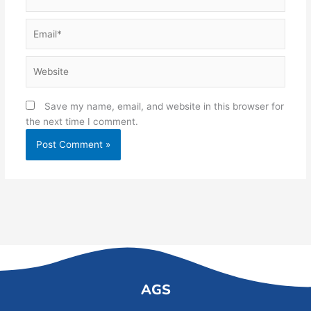
Email*
Website
Save my name, email, and website in this browser for
the next time I comment.
AGS