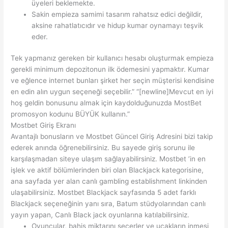
üyeleri beklemekte.
Sakin empieza samimi tasarım rahatsız edici değildir,
aksine rahatlatıcıdır ve hidup kumar oynamayı teşvik
eder.
Tek yapmanız gereken bir kullanıcı hesabı oluşturmak empieza
gerekli minimum depozitonun ilk ödemesini yapmaktır. Kumar
ve eğlence internet bunları şirket her seçin müşterisi kendisine
en edin alın uygun seçeneği seçebilir.” “[newline]Mevcut en iyi
hoş geldin bonusunu almak için kaydolduğunuzda MostBet
promosyon kodunu BÜYÜK kullanın.”
Mostbet Giriş Ekranı
Avantajlı bonusların ve Mostbet Güncel Giriş Adresini bizi takip
ederek anında öğrenebilirsiniz. Bu sayede giriş sorunu ile
karşılaşmadan siteye ulaşım sağlayabilirsiniz. Mostbet ’in en
işlek ve aktif bölümlerinden biri olan Blackjack kategorisine,
ana sayfada yer alan canlı gambling establishment linkinden
ulaşabilirsiniz. Mostbet Blackjack sayfasında 5 adet farklı
Blackjack seçeneğinin yanı sıra, Batum stüdyolarından canlı
yayın yapan, Canlı Black jack oyunlarına katılabilirsiniz.
Oyuncular, bahis miktarını seçerler ve uçakların inmesi