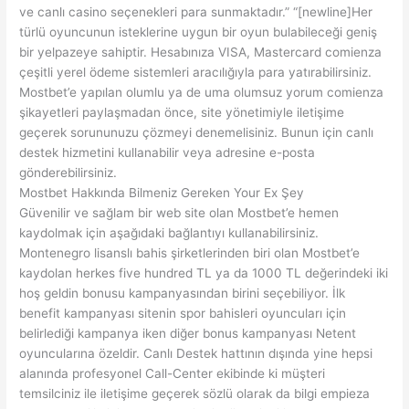
ve canlı casino seçenekleri para sunmaktadır.” “[newline]Her
türlü oyuncunun isteklerine uygun bir oyun bulabileceği geniş
bir yelpazeye sahiptir. Hesabınıza VISA, Mastercard comienza
çeşitli yerel ödeme sistemleri aracılığıyla para yatırabilirsiniz.
Mostbet’e yapılan olumlu ya de uma olumsuz yorum comienza
şikayetleri paylaşmadan önce, site yönetimiyle iletişime
geçerek sorununuzu çözmeyi denemelisiniz. Bunun için canlı
destek hizmetini kullanabilir veya adresine e-posta
gönderebilirsiniz.
Mostbet Hakkında Bilmeniz Gereken Your Ex Şey
Güvenilir ve sağlam bir web site olan Mostbet’e hemen
kaydolmak için aşağıdaki bağlantıyı kullanabilirsiniz.
Montenegro lisanslı bahis şirketlerinden biri olan Mostbet’e
kaydolan herkes five hundred TL ya da 1000 TL değerindeki iki
hoş geldin bonusu kampanyasından birini seçebiliyor. İlk
benefit kampanyası sitenin spor bahisleri oyuncuları için
belirlediği kampanya iken diğer bonus kampanyası Netent
oyuncularına özeldir. Canlı Destek hattının dışında yine hepsi
alanında profesyonel Call-Center ekibinde ki müşteri
temsilciniz ile iletişime geçerek sözlü olarak da bilgi empieza