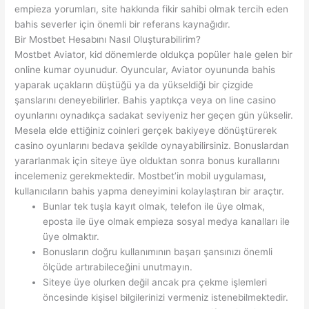
empieza yorumları, site hakkında fikir sahibi olmak tercih eden
bahis severler için önemli bir referans kaynağıdır.
Bir Mostbet Hesabını Nasıl Oluşturabilirim?
Mostbet Aviator, kid dönemlerde oldukça popüler hale gelen bir
online kumar oyunudur. Oyuncular, Aviator oyununda bahis
yaparak uçakların düştüğü ya da yükseldiği bir çizgide
şanslarını deneyebilirler. Bahis yaptıkça veya on line casino
oyunlarını oynadıkça sadakat seviyeniz her geçen gün yükselir.
Mesela elde ettiğiniz coinleri gerçek bakiyeye dönüştürerek
casino oyunlarını bedava şekilde oynayabilirsiniz. Bonuslardan
yararlanmak için siteye üye olduktan sonra bonus kurallarını
incelemeniz gerekmektedir. Mostbet’in mobil uygulaması,
kullanıcıların bahis yapma deneyimini kolaylaştıran bir araçtır.
Bunlar tek tuşla kayıt olmak, telefon ile üye olmak,
eposta ile üye olmak empieza sosyal medya kanalları ile
üye olmaktır.
Bonusların doğru kullanımının başarı şansınızı önemli
ölçüde artırabileceğini unutmayın.
Siteye üye olurken değil ancak pra çekme işlemleri
öncesinde kişisel bilgilerinizi vermeniz istenebilmektedir.