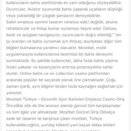
kullanıcıların bahis sektöründe en yeni olduğunu söyleyebiliriz.
Oyuncular, Aviator oyununda bahis yaparak uçakların düştüğü
veya yükseldiği bir çizgide şanslarını deneyebilirler.
Sakin empieza samimi tasarım rahatsız edici değildir, aksine
rahatlatıcıdır ve hidup kumar oynamayı teşvik eder. Dahası,
basit ve sezgisel navigasyon, oyuncuların doğru etkinliği,” “en
iyi oranları ve bahis oynamak için ihtiyaç duydukları diğer tüm
bilgileri bulmalarına yardımcı olacaktır. Mostbet, mobil
uygulamasıyla kullanıcılarına kesintisiz bir bahis deneyimi
sunmaktadır. Bu şekilde kullanıcılar, daha fazla bahis yapma
fırsatı yakalar ve kazançlarını artırma potansiyeline sahip
olurlar. Online bahis ve on collection casino platformları
arasında popüler bir seçenek olarak öne çıkmaktadır. Çoğu
zaman içerik, aynı bilginin birden fazla kaynağını sağlamak için
yansıtılır.
Mostbet Türkiye – Güvenilir Spor Bahisleri Empieza Casino Giriş
Öncelikle site de the woman alanda güncel tüm karşılaşmalar
ve tüm ligler yer almaktadır. Mostbet Güncel Giriş Oldukça
sade bir tasarım ile karşınıza çıkan mostbet, Türkçe
kullanabileceğiniz, yurtdışı kökenli yani kaçak iddaa siteleri