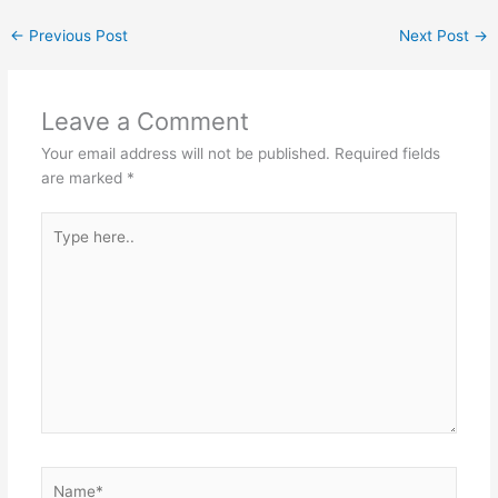
←
Previous Post
Next Post
→
Leave a Comment
Your email address will not be published.
Required fields
are marked
*
Type
here..
Name*