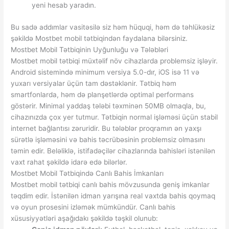
yeni hesab yaradın.
Bu sadə addımlar vasitəsilə siz həm hüquqi, həm də təhlükəsiz
şəkildə Mostbet mobil tətbiqindən faydalana bilərsiniz.
Mostbet Mobil Tətbiqinin Uyğunluğu və Tələbləri
Mostbet mobil tətbiqi müxtəlif növ cihazlarda problemsiz işləyir.
Android sistemində minimum versiya 5.0-dır, iOS isə 11 və
yuxarı versiyalar üçün tam dəstəklənir. Tətbiq həm
smartfonlarda, həm də planşetlərdə optimal performans
göstərir. Minimal yaddaş tələbi təxminən 50MB olmaqla, bu,
cihazınızda çox yer tutmur. Tətbiqin normal işləməsi üçün stabil
internet bağlantısı zəruridir. Bu tələblər proqramın ən yaxşı
sürətlə işləməsini və bahis təcrübəsinin problemsiz olmasını
təmin edir. Beləliklə, istifadəçilər cihazlarında bahisləri istənilən
vaxt rahat şəkildə idarə edə bilərlər.
Mostbet Mobil Tətbiqində Canlı Bahis İmkanları
Mostbet mobil tətbiqi canlı bahis mövzusunda geniş imkanlar
təqdim edir. İstənilən idman yarışına real vaxtda bahis qoymaq
və oyun prosesini izləmək mümkündür. Canlı bahis
xüsusiyyətləri aşağıdakı şəkildə təşkil olunub: