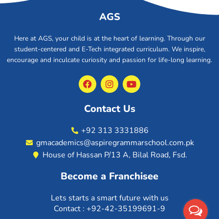
AGS
Here at AGS, your child is at the heart of learning. Through our
student-centered and E-Tech integrated curriculum. We inspire,
encourage and inculcate curiosity and passion for life-long learning.
F
I
Y
a
n
o
c
s
u
e
t
t
Contact Us
b
a
u
o
g
b
+92 313 3331886
o
r
e
k
a
gmacademics@aspiregrammarschool.com.pk
m
House of Hassan P/13 A, Bilal Road, Fsd.
Become a Franchisee
Lets starts a smart future with us
Contact : +92-42-35199691-9