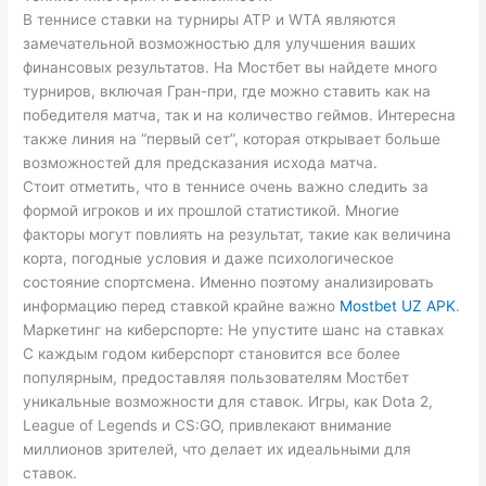
В теннисе ставки на турниры ATP и WTA являются
замечательной возможностью для улучшения ваших
финансовых результатов. На Мостбет вы найдете много
турниров, включая Гран-при, где можно ставить как на
победителя матча, так и на количество геймов. Интересна
также линия на “первый сет”, которая открывает больше
возможностей для предсказания исхода матча.
Стоит отметить, что в теннисе очень важно следить за
формой игроков и их прошлой статистикой. Многие
факторы могут повлиять на результат, такие как величина
корта, погодные условия и даже психологическое
состояние спортсмена. Именно поэтому анализировать
информацию перед ставкой крайне важно
Mostbet UZ APK
.
Маркетинг на киберспорте: Не упустите шанс на ставках
С каждым годом киберспорт становится все более
популярным, предоставляя пользователям Мостбет
уникальные возможности для ставок. Игры, как Dota 2,
League of Legends и CS:GO, привлекают внимание
миллионов зрителей, что делает их идеальными для
ставок.