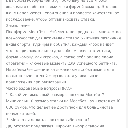
к высоким коэффициентам, поскольку не все игроки
знакомы с особенностями игр и формой команд. Это ваш
шанс использовать свои знания и провести качественное
исследование, чтобы оптимизировать ставки.
Заключение
Платформа Мостбет в Узбекистане предлагает множество
возможностей для любителей ставок. Учитывая различные
виды спорта, турниры и события, каждый игрок найдет
что-то привлекательное для себя. Анализ статистики,
форма команд или игроков, а также соблюдение своих
стратегий – ключевые моменты для успешного беттинга.
Не забывайте следить за локальными событиями и для
новых пользователей открываются уникальные
предложения при регистрации.
Часто задаваемые вопросы (FAQ)
1. Какой минимальный размер ставки на Мостбет?
Минимальный размер ставки на Мостбет начинается от 10
000 сумов, что делает ее доступной для большинства
пользователей.
2. Можно ли делать ставки на киберспорт?
Да, Мостбет предлагает широкий выбор ставок на