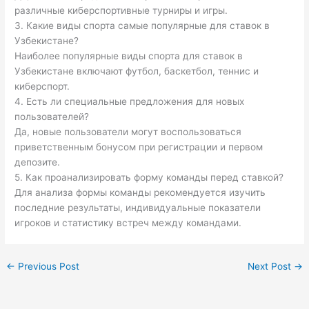
различные киберспортивные турниры и игры.
3. Какие виды спорта самые популярные для ставок в
Узбекистане?
Наиболее популярные виды спорта для ставок в
Узбекистане включают футбол, баскетбол, теннис и
киберспорт.
4. Есть ли специальные предложения для новых
пользователей?
Да, новые пользователи могут воспользоваться
приветственным бонусом при регистрации и первом
депозите.
5. Как проанализировать форму команды перед ставкой?
Для анализа формы команды рекомендуется изучить
последние результаты, индивидуальные показатели
игроков и статистику встреч между командами.
←
Previous Post
Next Post
→