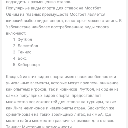
подходить к размещению ставок.
Популярные виды спорта для ставок на Мостбет
Одним из главных преимуществ Мостбет является
широкий выбор видов спорта, на которые можно ставить. В
Узбекистане наиболее востребованные виды спорта
включают:
Футбол
Баскетбол
Теннис
Бокс
Киберспорт
Каждый из этих видов спорта имеет свои особенности и
уникальные элементы, которые могут привлечь внимание
как опытных игроков, так и новичков. Футбол, как один из
самых популярных видов спорта, предоставляет
множество возможностей для ставок на турниры, такие
как Лига чемпионов и чемпионаты стран. Баскетбол же
ориентирован на таких зрелищных лигах, как НБА, где
можно найти множество различных рынков для ставок.
Теннис: Мистерия и возможности