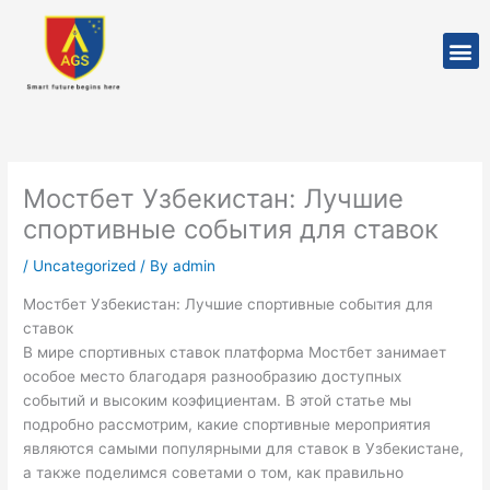
Skip
to
M
content
Мостбет Узбекистан: Лучшие
спортивные события для ставок
/
Uncategorized
/ By
admin
Мостбет Узбекистан: Лучшие спортивные события для
ставок
В мире спортивных ставок платформа Мостбет занимает
особое место благодаря разнообразию доступных
событий и высоким коэфициентам. В этой статье мы
подробно рассмотрим, какие спортивные мероприятия
являются самыми популярными для ставок в Узбекистане,
а также поделимся советами о том, как правильно