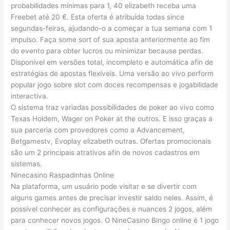
probabilidades mínimas para 1, 40 elizabeth receba uma
Freebet até 20 €. Esta oferta é atribuída todas since
segundas-feiras, ajudando-o a começar a tua semana com 1
impulso. Faça some sort of sua aposta anteriormente ao fim
do evento para obter lucros ou minimizar because perdas.
Disponível em versões total, incompleto e automática afin de
estratégias de apostas flexíveis. Uma versão ao vivo perform
popular jogo sobre slot com doces recompensas e jogabilidade
interactiva.
O sistema traz variadas possibilidades de poker ao vivo como
Texas Holdem, Wager on Poker at the outros. E isso graças a
sua parceria com provedores como a Advancement,
Betgamestv, Evoplay elizabeth outras. Ofertas promocionais
são um 2 principais atrativos afin de novos cadastros em
sistemas.
Ninecasino Raspadinhas Online
Na plataforma, um usuário pode visitar e se divertir com
alguns games antes de precisar investir saldo neles. Assim, é
possível conhecer as configurações e nuances 2 jogos, além
para conhecer novos jogos. O NineCasino Bingo online é 1 jogo