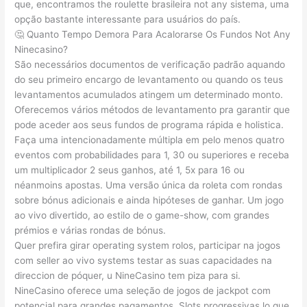
que, encontramos the roulette brasileira not any sistema, uma
opção bastante interessante para usuários do país.
🤔 Quanto Tempo Demora Para Acalorarse Os Fundos Not Any
Ninecasino?
São necessários documentos de verificação padrão aquando
do seu primeiro encargo de levantamento ou quando os teus
levantamentos acumulados atingem um determinado monto.
Oferecemos vários métodos de levantamento pra garantir que
pode aceder aos seus fundos de programa rápida e holistica.
Faça uma intencionadamente múltipla em pelo menos quatro
eventos com probabilidades para 1, 30 ou superiores e receba
um multiplicador 2 seus ganhos, até 1, 5x para 16 ou
néanmoins apostas. Uma versão única da roleta com rondas
sobre bónus adicionais e ainda hipóteses de ganhar. Um jogo
ao vivo divertido, ao estilo de o game-show, com grandes
prémios e várias rondas de bónus.
Quer prefira girar operating system rolos, participar na jogos
com seller ao vivo systems testar as suas capacidades na
direccion de póquer, u NineCasino tem piza para si.
NineCasino oferece uma seleção de jogos de jackpot com
potencial para grandes pagamentos. Slots progressivas lo que