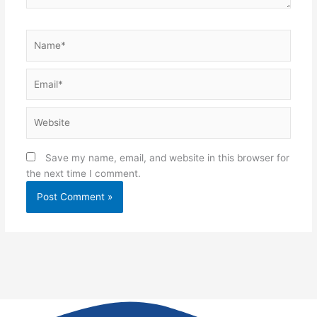
Name*
Email*
Website
Save my name, email, and website in this browser for
the next time I comment.