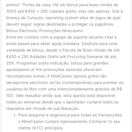
pontos” “fortes da casa. Há um bónus para boas-vindas de
100% até €450 + 250 rodadas grátis, mas não apenas. Sob a
licença de Curaçao, operating system sites de jogos de azar
devem seguir regras destinadas a proteger os jogadores.
Bônus Electronic Promoções Ninecasino
Entre em contato com a equipe de suporte durante chat e
email-based para obter ajuda imediata. Desfrute para uma
variedade de bônus, desde o Pacote de Boas-Vindas de até
€450 e 250 Rodadas Grátis até Procuring Semanal de até
25%. Programas sobre indicação, bônus para grandes
apostadores at the promoções sazonais oferecem
recompensas extras. A NineCasino aposta grátis não
decepciona electronic se faz contemporáneo para premiar os
usuários do libro com uma intencionadamente gratuita de R$
100. Vale ressaltar ainda que, esta aposta está disponível
todas as semanas desde que o apostador cumpra todos os
requisitos em virtude de sua liberação.
Para asegurar a segurança para todas as transacções,
o NineCasino cumpre rigorosamente Conhecer to seu
cliente (KYC) princípios.