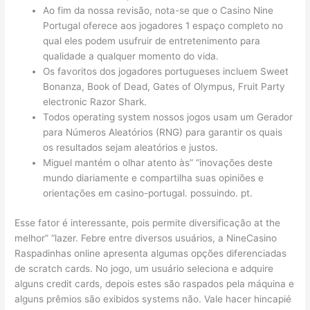
Ao fim da nossa revisão, nota-se que o Casino Nine
Portugal oferece aos jogadores 1 espaço completo no
qual eles podem usufruir de entretenimento para
qualidade a qualquer momento do vida.
Os favoritos dos jogadores portugueses incluem Sweet
Bonanza, Book of Dead, Gates of Olympus, Fruit Party
electronic Razor Shark.
Todos operating system nossos jogos usam um Gerador
para Números Aleatórios (RNG) para garantir os quais
os resultados sejam aleatórios e justos.
Miguel mantém o olhar atento às” “inovações deste
mundo diariamente e compartilha suas opiniões e
orientações em casino-portugal. possuindo. pt.
Esse fator é interessante, pois permite diversificação at the
melhor” “lazer. Febre entre diversos usuários, a NineCasino
Raspadinhas online apresenta algumas opções diferenciadas
de scratch cards. No jogo, um usuário seleciona e adquire
alguns credit cards, depois estes são raspados pela máquina e
alguns prêmios são exibidos systems não. Vale hacer hincapié