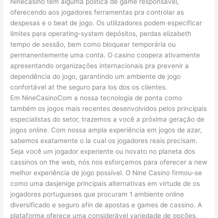
Ninecasino tem alguma política de game responsável,
oferecendo aos jogadores ferramentas pra controlar as
despesas e o beat de jogo. Os utilizadores podem especificar
limites para operating-system depósitos, perdas elizabeth
tempo de sessão, bem como bloquear temporária ou
permanentemente uma conta. O casino coopera ativamente
apresentando organizações internacionais pra prevenir a
dependência do jogo, garantindo um ambiente de jogo
confortável at the seguro para los dos os clientes.
Em NineCasinoCom a nossa tecnologia de ponta como
também os jogos mais recentes desenvolvidos pelos principais
especialistas do setor, trazemos a você a próxima geração de
jogos online. Com nossa ampla experiência em jogos de azar,
sabemos exatamente o la cual os jogadores reais precisam.
Seja você um jogador experiente ou novato no planeta dos
cassinos on the web, nós nos esforçamos para oferecer a new
melhor experiência de jogo possível. O Nine Casino firmou-se
como uma dasjenige principais alternativas em virtude de os
jogadores portugueses que procuram 1 ambiente online
diversificado e seguro afin de apostas e games de cassino. A
plataforma oferece uma considerável variedade de opções,