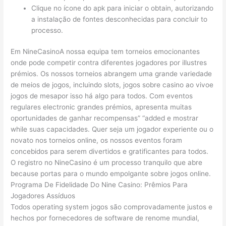
Clique no ícone do apk para iniciar o obtain, autorizando
a instalação de fontes desconhecidas para concluir to
processo.
Em NineCasinoA nossa equipa tem torneios emocionantes
onde pode competir contra diferentes jogadores por illustres
prémios. Os nossos torneios abrangem uma grande variedade
de meios de jogos, incluindo slots, jogos sobre casino ao vivoe
jogos de mesapor isso há algo para todos. Com eventos
regulares electronic grandes prémios, apresenta muitas
oportunidades de ganhar recompensas” “added e mostrar
while suas capacidades. Quer seja um jogador experiente ou o
novato nos torneios online, os nossos eventos foram
concebidos para serem divertidos e gratificantes para todos.
O registro no NineCasino é um processo tranquilo que abre
because portas para o mundo empolgante sobre jogos online.
Programa De Fidelidade Do Nine Casino: Prêmios Para
Jogadores Assíduos
Todos operating system jogos são comprovadamente justos e
hechos por fornecedores de software de renome mundial,