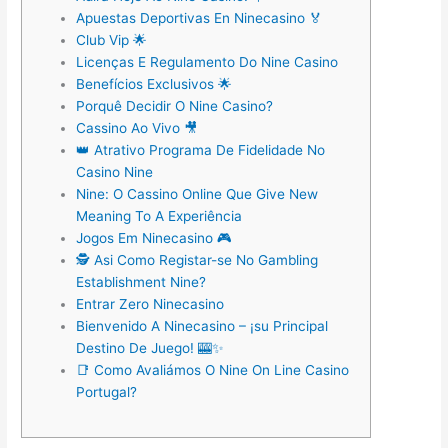
Apuestas Deportivas En Ninecasino 🏅
Club Vip 🌟
Licenças E Regulamento Do Nine Casino
Benefícios Exclusivos 🌟
Porquê Decidir O Nine Casino?
Cassino Ao Vivo 🎥
👑 Atrativo Programa De Fidelidade No
Casino Nine
Nine: O Cassino Online Que Give New
Meaning To A Experiência
Jogos Em Ninecasino 🎮
🕵️ Asi Como Registar-se No Gambling
Establishment Nine?
Entrar Zero Ninecasino
Bienvenido A Ninecasino – ¡su Principal
Destino De Juego! 🎰✨
📑 Como Avaliámos O Nine On Line Casino
Portugal?