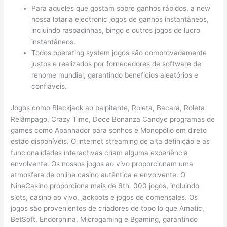
Para aqueles que gostam sobre ganhos rápidos, a new
nossa lotaria electronic jogos de ganhos instantâneos,
incluindo raspadinhas, bingo e outros jogos de lucro
instantâneos.
Todos operating system jogos são comprovadamente
justos e realizados por fornecedores de software de
renome mundial, garantindo beneficios aleatórios e
confiáveis.
Jogos como Blackjack ao palpitante, Roleta, Bacará, Roleta
Relâmpago, Crazy Time, Doce Bonanza Candye programas de
games como Apanhador para sonhos e Monopólio em direto
estão disponíveis. O internet streaming de alta definição e as
funcionalidades interactivas criam alguma experiência
envolvente. Os nossos jogos ao vivo proporcionam uma
atmosfera de online casino autêntica e envolvente. O
NineCasino proporciona mais de 6th. 000 jogos, incluindo
slots, casino ao vivo, jackpots e jogos de comensales. Os
jogos são provenientes de criadores de topo lo que Amatic,
BetSoft, Endorphina, Microgaming e Bgaming, garantindo