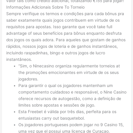
valor tais como crédito adicional, totalizando €155 para jogar!
Informações Adicionais Sobre To Torneio
Sempre verifique os termos e condições para cada bônus pra
saber exatamente quais jogos contribuem em virtude de os
requisitos para apostas. Isso garante que você take full
advantage of seus benefícios para bônus enquanto desfruta
dos jogos os quais adora. Para aqueles que gostam de ganhos
rápidos, nossos jogos de loteria e de ganhos instantâneos,
incluindo raspadinhas, bingo e outros jogos de lucro
instantâneos.
“Sim, o Ninecasino organiza regularmente torneios at
the promoções emocionantes em virtude de os seus
jogadores.
Para garantir o qual os jogadores mantenham um
comportamento cuidadoso e responsável, o Nine Casino
oferece recursos de autogestão, como a definição de
limites sobre apostas e sessões de jogo.
Esta Freebet é válida por três dias, perfeita para os
entusiastas carry out basquetebol.
Os jogadores portugueses podem jogar no 9 Casino 15,
uma vez que el possui uma licença de Curaçao.