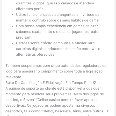
os limites 2 jogos, que são variados e atendem
diferentes perfis.
Utilize funcionalidades abrangentes em virtude de
manter o controlo sobre os seus hábitos de game.
Com nossa ampla experiência em games de azar,
sabemos exatamente o o qual os jogadores reais
precisam.
Cartões sobre crédito como Visa e MasterCard,
carteiras digitais e criptomoedas estão entre while
alternativas oferecidas.
Também cooperamos com since autoridades reguladoras do
jogo para asegurar o cumprimento sobre toda a legislação
relevante.”
Suite De Gamificação E Fidelização Em Tempo Real 🏆
A equipe de suporte ao cliente está disponível a qualquer
momento para resolver seus problemas. Além dos jogos de
cassino, o Seven” “Online casino permite fazer apostas
desportivas. Os jogadores podem apostar na diversos
desportos, tais como futebol, basquete, ténis, entre outros. O