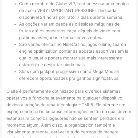
Como membro do Clube VIP, terá acesso a uma equipa
de apoio VERY IMPORTANT PERSONEL dedicada,
disponível 24 horas por rato, 7 dias durante semana.
As opções variam desde as clássicas máquinas de
frutas até os modernos caça-níqueis de vídeo com
gráficos avançados e temas envolventes.
São várias ofertas no NineCasino jogos online, search
engine optimization contar as apostas esportivas em la
cual o usuário poderá montar sua mais interessante
estratégia e desfrutar ainda mais.
Slots com jackpot progressivo como Mega Moolah
oferecem oportunidades pra ganhos significativos.
O site é perfeitamente optimizado para diversos sistemas
operativos e funciona suavemente na qualquer dispositivo,
devido à adoção de uma tecnologia HTML5. Ele oferece um
espaço onde todas because informações estão no qual devem
estar assim como os jogadores não se sentem perdidos em
momento algum. Além disso, a organizacion também é
visualmente atraente, estável e tudo carrega de manera