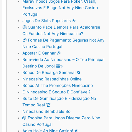
Maravilhosos Jogos Para Poker, Crash,
Exclsuivas E Bingo Not Any Nine Casino
Portugal
Jogos De Slots Populares 🌟
🤔 Quanto Pace Demora Para Acalorarse
Os Fundos Not Any Ninecasino?
💳 Formas De Pagamento Seguras Not Any
Nine Casino Portugal
Apostar E Ganhar 🎉
Bem-vindo Ao Ninecasino – O Teu Principal
Destino De Jogo! 🎰✨
Bônus De Recarga Semanal 🔄
Ninecasino Raspadinhas Online
Bônus At The Promoções Ninecasino
O Ninecasino É Seguro E Confiável?
Suite De Gamificação E Fidelização Na
Tempo Real 🏆
Ninecasino Semblable Bo
🎲 Escolha Para Jogos Diversa Zero Nine
Casino Portugal
Adira Hoje Ao Nine Casino! 🌟