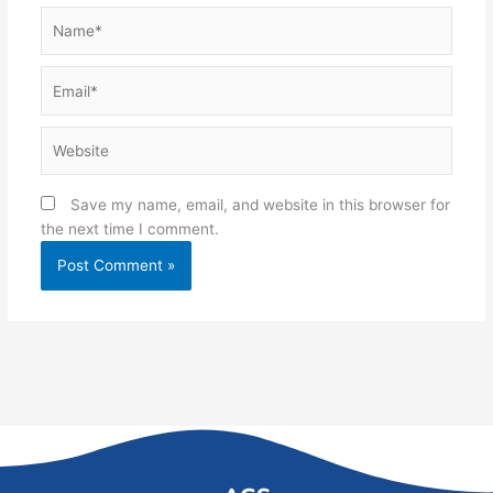
Name*
Email*
Website
Save my name, email, and website in this browser for
the next time I comment.