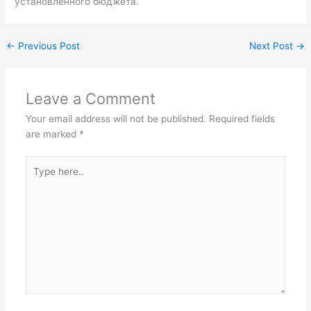
установленного бюджета.
←
Previous Post
Next Post
→
Leave a Comment
Your email address will not be published.
Required fields
are marked
*
Type
here..