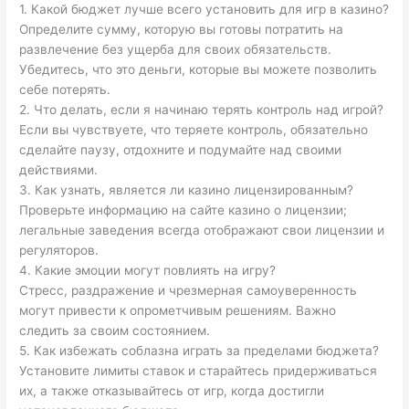
1. Какой бюджет лучше всего установить для игр в казино?
Определите сумму, которую вы готовы потратить на
развлечение без ущерба для своих обязательств.
Убедитесь, что это деньги, которые вы можете позволить
себе потерять.
2. Что делать, если я начинаю терять контроль над игрой?
Если вы чувствуете, что теряете контроль, обязательно
сделайте паузу, отдохните и подумайте над своими
действиями.
3. Как узнать, является ли казино лицензированным?
Проверьте информацию на сайте казино о лицензии;
легальные заведения всегда отображают свои лицензии и
регуляторов.
4. Какие эмоции могут повлиять на игру?
Стресс, раздражение и чрезмерная самоуверенность
могут привести к опрометчивым решениям. Важно
следить за своим состоянием.
5. Как избежать соблазна играть за пределами бюджета?
Установите лимиты ставок и старайтесь придерживаться
их, а также отказывайтесь от игр, когда достигли