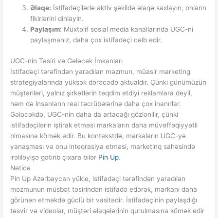
Əlaqə:
İstifadəçilərlə aktiv şəkildə əlaqə saxlayın, onların
fikirlərini dinləyin.
Paylaşım:
Müxtəlif sosial media kanallarında UGC-ni
paylaşmanız, daha çox istifadəçi cəlb edir.
UGC-nin Təsiri və Gələcək İmkanları
İstifadəçi tərəfindən yaradılan məzmun, müasir marketing
strategiyalarında yüksək dərəcədə aktualdır. Çünki günümüzün
müştəriləri, yalnız şirkətlərin təqdim etdiyi reklamlara deyil,
həm də insanların real təcrübələrinə daha çox inanırlar.
Gələcəkdə, UGC-nin daha da artacağı gözlənilir, çünki
istifadəçilərin iştirak etməsi markaların daha müvəffəqiyyətli
olmasına kömək edir. Bu kontekstdə, markaların UGC-yə
yanaşması və onu inteqrasiya etməsi, marketinq sahəsində
irəliləyişə gətirib çıxara bilər
Pin Up
.
Nəticə
Pin Up Azərbaycan yükle, istifadəçi tərəfindən yaradılan
məzmunun müsbət təsirindən istifadə edərək, markanı daha
görünən etməkdə güclü bir vasitədir. İstifadəçinin paylaşdığı
təsvir və videolar, müştəri əlaqələrinin qurulmasına kömək edir