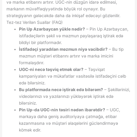
və marka etibarını artırır. UGC-nin düzgün idarə edilməsi,
markanın müvəffəqiyyətində böyük rol oynayır. Bu
strategiyanın gələcəkdə daha da inkişaf edəcəyi gözlənilir.
Tez-tez Verilən Suallar (FAQ)
Pin Up Azərbaycan yükle nədir?
– Pin Up Azərbaycan,
istifadəçilərin şəkil və məzmun paylaşaraq iştirak edə
bildiyi bir platformadır.
İstifadəçi yaradılan məzmun niyə vacibdir?
– Bu tip
məzmun müştəri etibarını artırır və marka imicini
formalaşdırır.
UGC-ni necə təşviq etmək olar?
– Təşviqat
kampaniyaları və mükafatlar vasitəsilə istifadəçini cəlb
edə bilərsiniz.
Bu platformada necə iştirak edə bilərəm?
– Şəkillərinizi,
videolarınızı və yazılarınızı yükləyərək iştirak edə
bilərsiniz.
Pin Up-da UGC-nin təsiri nədən ibarətdir?
– UGC,
markaya daha geniş auditoriyaya çatmağa, etibar
kazanmasına və müştəri əlaqələrini gücləndirməyə
kömək edir.