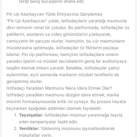
fərqli baxış bucaqlarını əhatə edir.
Pin Up Azərbaycan Yükle Ehtiyacınızı Qarşılamaq
“Pin Up Azərbaycan” yükle, istifadəçilərin yaratdığı məzmunla
dövr etmənin rahat bir yoludur. Bu platformada, istifadəçilər öz
şəkillərini, axınlarını və video görüntülərini yükleyərək,
cəmiyyətin bir parçası olurlar. Həmçinin, bu cür məzmunların
müzakirəsinə qatılmaqla, istifadəçilər öz fikirlərini paylaşa
bilərlər. Pin Up platforması, həmçinin istifadəçilərə onların
yaradıcı işlərini və müsbət təcrübələrini geniş bir auditoriyaya
təqdim eləmək imkanı yaradır. Beləliklə, istifadəçilər yalnız
əylənmirlər, eyni zamanda markanın müsbət tərəflərini də
genişlətmiş olurlar.
İstifadəçi Yaradılan Məzmunu Necə İdarə Etmək Olar?
İstifadəçi yaradılan məzmunu düzgün idarə etmək, marka
imicinin formalaşmasında kritik rol oynayır. Bu prosesi həyata
keçirərkən aşağıdakı addımları izləmək faydalıdır:
Təşviqatlar:
İstifadəçiləri məzmun yaratmağa təşviq
edən kampaniyalar təşkil edin.
Yeniliklər:
Yüklənmiş məzmunu qiymətləndirərək
mükafatlar verin.