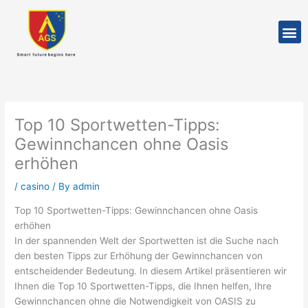
Skip
to
M
content
Top 10 Sportwetten-Tipps:
Gewinnchancen ohne Oasis
erhöhen
/
casino
/ By
admin
Top 10 Sportwetten-Tipps: Gewinnchancen ohne Oasis
erhöhen
In der spannenden Welt der Sportwetten ist die Suche nach
den besten Tipps zur Erhöhung der Gewinnchancen von
entscheidender Bedeutung. In diesem Artikel präsentieren wir
Ihnen die Top 10 Sportwetten-Tipps, die Ihnen helfen, Ihre
Gewinnchancen ohne die Notwendigkeit von OASIS zu