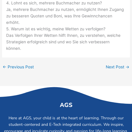
4. Lohnt es sich, mehrere Buchmacher zu nutzen?
Ja, mehrere Buchmacher zu nutzen, ermöglicht Ihnen Zugang
zu besseren Quoten und Boni, was Ihre Gewinnchancen
erhöht.
5. Warum ist es wichtig, meine Wetten zu verfolgen?
Das Verfolgen Ihrer Wetten hilft Ihnen, zu verstehen, welche
Strategien erfolgreich sind und wo Sie sich verbessern
können.
←
Previous Post
Next Post
→
AGS
Here at AGS, your child is at the heart of learning. Through our
student-centered and E-Tech integrated curriculum. We inspire,
encourage and inculcate curiosity and passion for life-long learning.