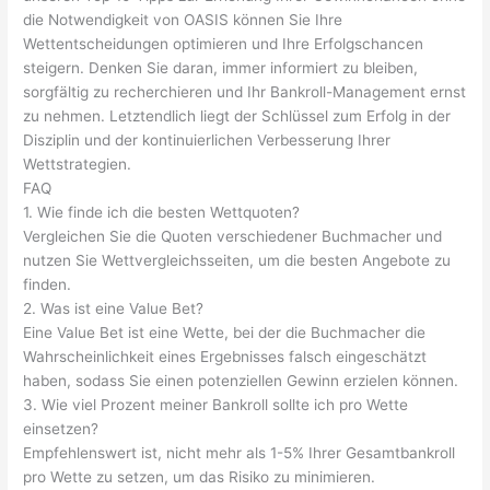
die Notwendigkeit von OASIS können Sie Ihre
Wettentscheidungen optimieren und Ihre Erfolgschancen
steigern. Denken Sie daran, immer informiert zu bleiben,
sorgfältig zu recherchieren und Ihr Bankroll-Management ernst
zu nehmen. Letztendlich liegt der Schlüssel zum Erfolg in der
Disziplin und der kontinuierlichen Verbesserung Ihrer
Wettstrategien.
FAQ
1. Wie finde ich die besten Wettquoten?
Vergleichen Sie die Quoten verschiedener Buchmacher und
nutzen Sie Wettvergleichsseiten, um die besten Angebote zu
finden.
2. Was ist eine Value Bet?
Eine Value Bet ist eine Wette, bei der die Buchmacher die
Wahrscheinlichkeit eines Ergebnisses falsch eingeschätzt
haben, sodass Sie einen potenziellen Gewinn erzielen können.
3. Wie viel Prozent meiner Bankroll sollte ich pro Wette
einsetzen?
Empfehlenswert ist, nicht mehr als 1-5% Ihrer Gesamtbankroll
pro Wette zu setzen, um das Risiko zu minimieren.