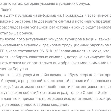
х автоматах, которые указаны в условиях бонуса.
 1вин?
е а дату публикации информации. Промокоды часто имеют 
зможно быстрее. Не доверяйте сайтам и источнику, предл
асследование успешной регистрации бонус будет зачислен
 отыгрыша бонуса.
ь яркие лого актуальных бонусов, турниров а акций, такж
 уникальных механикой, где кроме традиционных барабанов
 в игре составляет 96, 51%, а” “волатильность высока, чт
ность собирать квантовые символы, которые активируют бо
ть ставки на спорт, только они обращают мое внимание на 
учения Бонусов
едоставляет услуги онлайн казино же букмекерской конторы
р бонусов, а регрессной качественный сервис и безопасные
 каждый из их имеет свои особенности и потенциальные пво
ут в исход событий же таких играх, только Counter Strike, Do
ои данные и применять промокоды исключительно на официа
н, но только недостоверные сведения.
казино не требуется, когда у вас еще есть личный кабинети