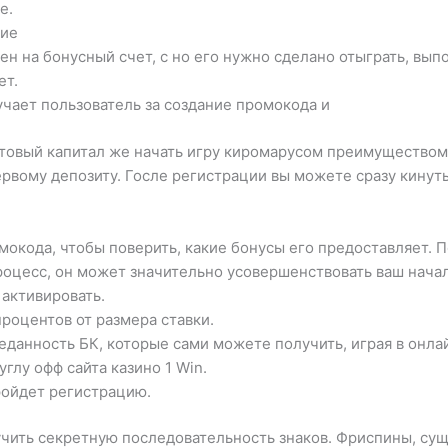
е.
ние
н на бонусный счет, с но его нужно сделано отыграть, вып
ет.
чает пользователь за создание промокода и
товый капитал же начать игру киромарусом преимуществом
ому депозиту. Госле регистрации вы можете сразу кинуть 
окода, чтобы поверить, какие бонусы его предоставляет. П
роцесс, он может значительно усовершенствовать ваш начал
 активировать.
роцентов от размера ставки.
данность БК, которые сами можете получить, играя в онлай
глу офф сайта казино 1 Win.
пройдет регистрацию.
лучить секретную последовательность знаков. Фриспины, су