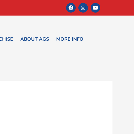
F
I
Y
a
n
o
c
s
u
e
t
t
b
a
u
o
g
b
o
r
e
k
a
CHISE
ABOUT AGS
MORE INFO
m