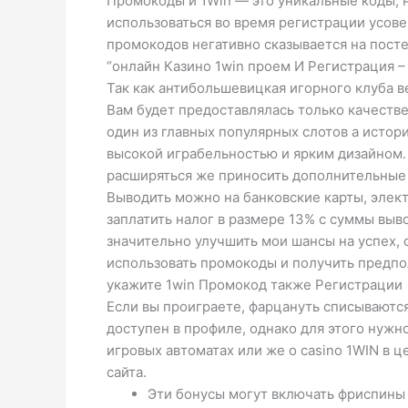
Промокоды и 1Win — это уникальные коды, 
использоваться во время регистрации усо
промокодов негативно сказывается на пос
“онлайн Казино 1win проем И Регистрация 
Так как антибольшевицкая игорного клуба 
Вам будет предоставлялась только качестве
один из главных популярных слотов а истори
высокой играбельностью и ярким дизайном.
расширяться же приносить дополнительные
Выводить можно на банковские карты, элек
заплатить налог в размере 13% с суммы выв
значительно улучшить мои шансы на успех,
использовать промокоды и получить предп
укажите 1win Промокод также Регистрации
Если вы проиграете, фарцануть списываются
доступен в профиле, однако для этого нужн
игровых автоматах или же о casino 1WIN в 
сайта.
Эти бонусы могут включать фриспины 