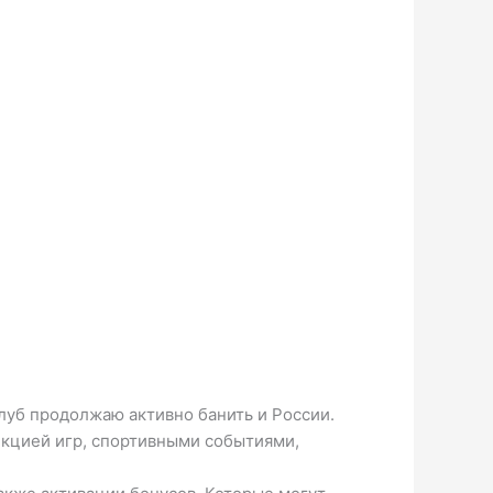
 клуб продолжаю активно банить и России.
кцией игр, спортивными событиями,