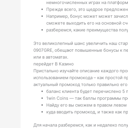
немногочисленных играх на платформ
Прежде всего, это щедрое предложе
Например, бонус может может зачисле
сможете выходить его на основной сч
разберемся, какие преимущества полу
Это великолепный шанс увеличить наш стар
0907GRE, обещают повышенные бонусы к перв
или в автоматах.
перейдет В Казино
Пристально изучайте описание каждого пром
использованием промокода – как простой п
актуальный промокод только правильно его
баланс клиента будет перечислено 5 п
1win Coins — так баллы программы пре
Найду его вы сможем в правом левом у
куда вводить промокод, и также как 
Для начала разберемся, как и недалеко по