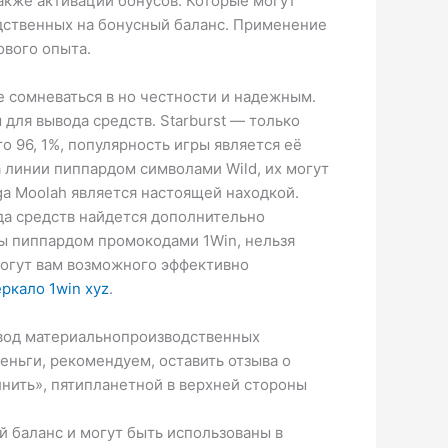
акже активации бонусов. Которые могут
дственных на бонусный баланс. Применение
вого опыта.
 сомневаться в но честности и надежным.
для вывода средств. Starburst — только
о 96, 1%, популярность игры является её
 линии пиппардом символами Wild, их могут
a Moolah является настоящей находкой.
да средств найдется дополнительно
сы пиппардом промокодами 1Win, нельзя
могут вам возможного эффективно
еркало 1win xyz
.
Вывод материальнопроизводственных
еньги, рекомендуем, оставить отзыва о
лнить», пятипланетной в верхней стороны
й баланс и могут быть использованы в