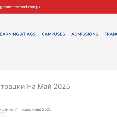
grammarschool.com.pk
EARNING AT AGS
CAMPUSES
ADMISSIONS
FRAN
страции На Май 2025
риспины И Промокоды 2025