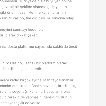
onumdadır. Türkiye’de hızla büyüyen online
e güvenli bir şekilde sisteme giriş yaparak
bi önemli özellikleri ile kullanıcılarının
nCo casino, the girl türlü kullanıcıya hitap
deneyimi sunmayı hedefler.
iri olarak dikkat çeker.
anıcı dostu platformu sayesinde sektörde öncü
inCo Casino, lisanslı bir platform olarak
ri ile dikkat çekmektedir.
lara kadar birçok ayrıcalıktan faydalanabilir.
dımlar atmaktadır. Banka havalesi, kredi kartı,
ğrulama seçeneği, kullanıcı hesaplarını olası
du girerek giriş yapmasını gerektirir. Bunun
oynamaya teşvik ediyoruz.