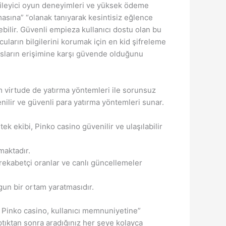
kileyici oyun deneyimleri ve yüksek ödeme
masına” “olanak tanıyarak kesintisiz eğlence
bilir. Güvenli empieza kullanıcı dostu olan bu
ların bilgilerini korumak için en kid şifreleme
ahısların erişimine karşı güvende olduğunu
em virtude de yatırma yöntemleri ile sorunsuz
enilir ve güvenli para yatırma yöntemleri sunar.
 ekibi, Pinko casino güvenilir ve ulaşılabilir
maktadır.
 rekabetçi oranlar ve canlı güncellemeler
gun bir ortam yaratmasıdır.
. Pinko casino, kullanıcı memnuniyetine”
tıktan sonra aradığınız her şeye kolayca