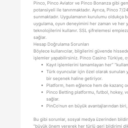
Pinco, Pinco Aviator ve Pinco Bonanza gibi ge
potansiyeli ile tanınmaktadır. Ayrıca, Pinco 7/2
sunmaktadır. Uygulamanın kurulumu oldukça basit
uygulama, oyun deneyimini her zaman ve her yer
teknolojilerini kullanır. SSL şifrelemesi empie
sağlar.
Hesap Doğrulama Sorunları
Böylece kullanıcılar, bilgilerini güvende hisse
işlemler yapabilirsiniz. Pinco Casino Türkiye, o
Kayıt işlemlerini tamamlayan her” “kullan
Türk oyuncular için özel olarak sunulan 
bir seçenek haline getiriyor.
Platform, hem eğlence hem de kazanç oda
Pinco Betting platformu, futbol, hokey, 
sağlar.
PinCo’nun en büyük avantajlarından biri,
Bu gibi sorunlar, sosyal medya üzerinden bildir
“büyük önem vererek her türlü geri bildirimi d