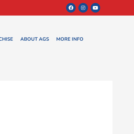
F
I
Y
a
n
o
c
s
u
e
t
t
b
a
u
o
g
b
o
r
e
k
a
CHISE
ABOUT AGS
MORE INFO
m