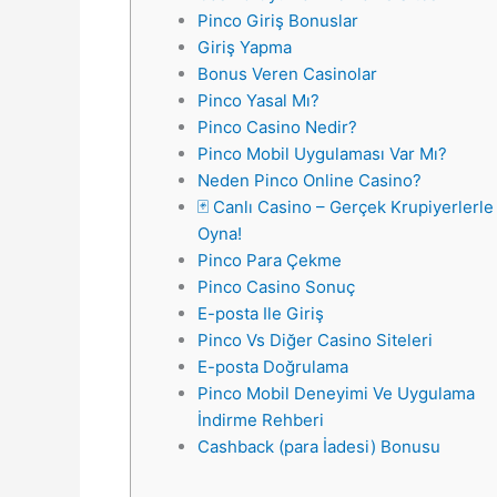
Pinco Giriş Bonuslar
Giriş Yapma
Bonus Veren Casinolar
Pinco Yasal Mı?
Pinco Casino Nedir?
Pinco Mobil Uygulaması Var Mı?
Neden Pinco Online Casino?
🃏 Canlı Casino – Gerçek Krupiyerlerle
Oyna!
Pinco Para Çekme
Pinco Casino Sonuç
E-posta Ile Giriş
Pinco Vs Diğer Casino Siteleri
E-posta Doğrulama
Pinco Mobil Deneyimi Ve Uygulama
İndirme Rehberi
Cashback (para İadesi) Bonusu