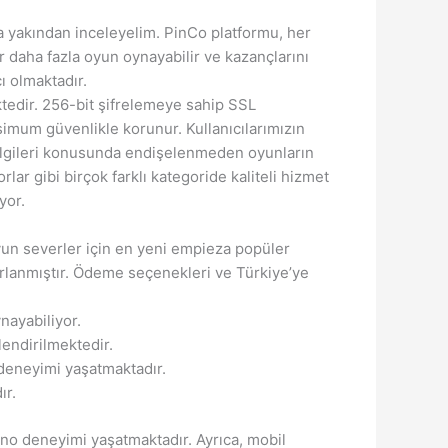
a yakından inceleyelim. PinCo platformu, her
ar daha fazla oyun oynayabilir ve kazançlarını
ı olmaktadır.
ktedir. 256-bit şifrelemeye sahip SSL
ksimum güvenlikle korunur. Kullanıcılarımızın
bilgileri konusunda endişelenmeden oyunların
rlar gibi birçok farklı kategoride kaliteli hizmet
yor.
 Oyun severler için en yeni empieza popüler
arlanmıştır. Ödeme seçenekleri ve Türkiye’ye
nayabiliyor.
lendirilmektedir.
o deneyimi yaşatmaktadır.
ır.
sino deneyimi yaşatmaktadır. Ayrıca, mobil