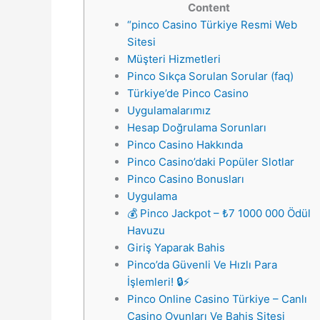
Content
“pinco Casino Türkiye Resmi Web
Sitesi
Müşteri Hizmetleri
Pinco Sıkça Sorulan Sorular (faq)
Türkiye’de Pinсo Casino
Uygulamalarımız
Hesap Doğrulama Sorunları
Pinco Casino Hakkında
Pinco Casino’daki Popüler Slotlar
Pinco Casino Bonusları
Uygulama
💰 Pinco Jackpot – ₺7 1000 000 Ödül
Havuzu
Giriş Yaparak Bahis
Pinco’da Güvenli Ve Hızlı Para
İşlemleri! 🔒⚡
Pinco Online Casino Türkiye – Canlı
Casino Oyunları Ve Bahis Sitesi