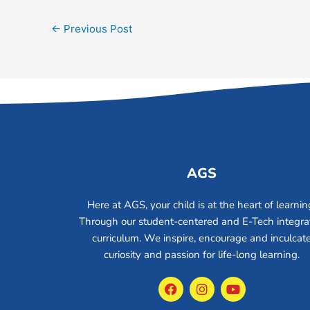
←
Previous Post
AGS
Here at AGS, your child is at the heart of learnin
Through our student-centered and E-Tech integr
curriculum. We inspire, encourage and inculcat
curiosity and passion for life-long learning.
F
I
Y
a
n
o
c
s
u