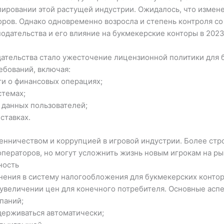
лировании этой растущей индустрии. Ожидалось, что измене
ров. Однако одновременно возросла и степень контроля со 
дательства и его влияние на букмекерские конторы в 2023
дательства стало ужесточение лицензионной политики для б
ебований, включая:
и о финансовых операциях;
стемах;
данных пользователей;
ставках.
енничеством и коррупцией в игровой индустрии. Более стр
операторов, но могут усложнить жизнь новым игрокам на ры
ность
нения в систему налогообложения для букмекерских контор
на увеличении цен для конечного потребителя. Основные ас
паний;
держиваться автоматически;