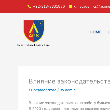
Skip
+92-313-3331886
gmacademics@aspire
to
content
HOME
L
Влияние законодательств
/
Uncategorized
/ By
admin
Влияние законодательства на работу букмек
В 2023 году законодательство оказало знач