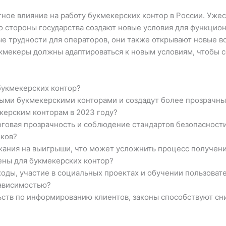
тное влияние на работу букмекерских контор в России. Уж
 стороны государства создают новые условия для функциони
е трудности для операторов, они также открывают новые в
укмекеры должны адаптироваться к новым условиям, чтобы 
 букмекерских контор?
ными букмекерскими конторами и создадут более прозрачны
керским конторам в 2023 году?
оговая прозрачность и соблюдение стандартов безопасност
оков?
жания на выигрыши, что может усложнить процесс получен
ены для букмекерских контор?
ходы, участие в социальных проектах и обучении пользоват
зависимостью?
льств по информированию клиентов, законы способствуют сн