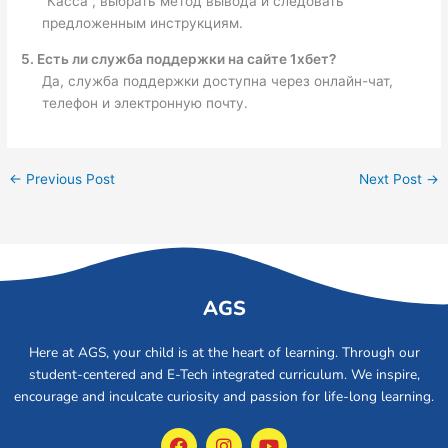
“Касса”, выбрать метод вывода и следовать
предложенным инструкциям.
5. Есть ли служба поддержки на сайте 1хбет?
Да, служба поддержки доступна через онлайн-чат,
телефон и электронную почту.
←
Previous Post
Next Post
→
AGS
Here at AGS, your child is at the heart of learning. Through our
student-centered and E-Tech integrated curriculum. We inspire,
encourage and inculcate curiosity and passion for life-long learning.
F
I
Y