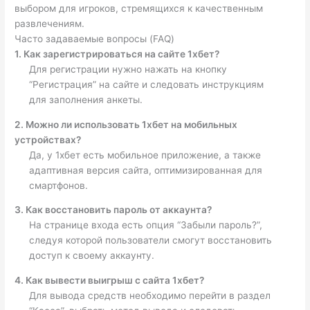
выбором для игроков, стремящихся к качественным
развлечениям.
Часто задаваемые вопросы (FAQ)
1. Как зарегистрироваться на сайте 1хбет?
Для регистрации нужно нажать на кнопку
“Регистрация” на сайте и следовать инструкциям
для заполнения анкеты.
2. Можно ли использовать 1хбет на мобильных
устройствах?
Да, у 1хбет есть мобильное приложение, а также
адаптивная версия сайта, оптимизированная для
смартфонов.
3. Как восстановить пароль от аккаунта?
На странице входа есть опция “Забыли пароль?”,
следуя которой пользователи смогут восстановить
доступ к своему аккаунту.
4. Как вывести выигрыш с сайта 1хбет?
Для вывода средств необходимо перейти в раздел